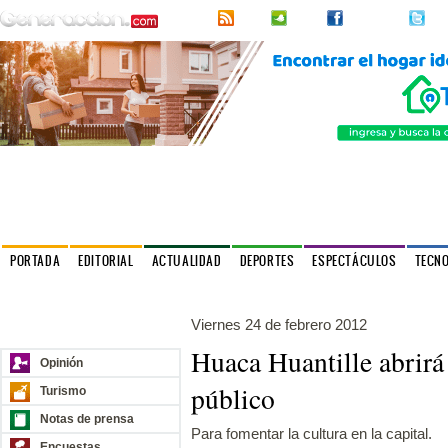
RSS
2urpi
Facebook
Twi
PORTADA
EDITORIAL
ACTUALIDAD
DEPORTES
ESPECTÁCULOS
TECN
Política
Internacionales
Entrevistas
Cultural
Astrología
Viernes 24 de febrero 2012
Nuestros sitios
Huaca Huantille abrirá 
Opinión
público
Turismo
Notas de prensa
Para fomentar la cultura en la capital.
Encuestas