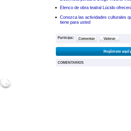
Elenco de obra teatral Lúcido ofrec
Conozca las actividades culturales qu
tiene para usted
Participa:
Comentar
Valorar
Regístrate aquí 
COMENTARIOS
NOTICIAS
2URPI
GASTR
Actualidad
Home
Home
Deportes
Regístrate
Receta
Espectáculos
Post de usuarios
Salud
Ciencia y
tecnología
2018 Grupo Generaccion . Todos los derechos reservados |
Desarrollo Web: Luis A.