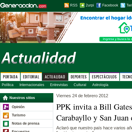
RSS
2urpi
Facebook
Twi
PORTADA
EDITORIAL
ACTUALIDAD
DEPORTES
ESPECTÁCULOS
TECN
Política
Internacionales
Entrevistas
Cultural
Astrología
Viernes 24 de febrero 2012
Nuestros sitios
PPK invita a Bill Gates 
Opinión
Carabayllo y San Juan
Turismo
Notas de prensa
Aclaró que nuestro país hace varios año
Encuestas