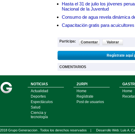
Hasta el 31 de julio los jóvenes peru
Nacional de la Juventud
Consumo de agua revela dinámica d
Capacitación gratis para acuicul
Participa:
Comentar
Valorar
Regístrate aquí 
COMENTARIOS
NOTICIAS
2URPI
GASTR
Actualidad
Home
Home
Deportes
Regístrate
Receta
Espectáculos
Post de usuarios
Salud
Ciencia y
tecnología
2018 Grupo Generaccion . Todos los derechos reservados |
Desarrollo Web: Luis A.