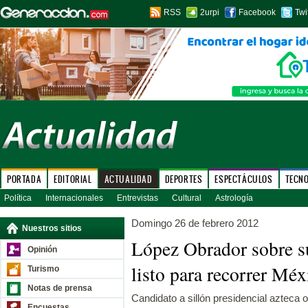
RSS
2urpi
Facebook
Twi
PORTADA
EDITORIAL
ACTUALIDAD
DEPORTES
ESPECTÁCULOS
TECN
Política
Internacionales
Entrevistas
Cultural
Astrología
Domingo 26 de febrero 2012
Nuestros sitios
López Obrador sobre su
Opinión
listo para recorrer Méx
Turismo
Notas de prensa
Candidato a sillón presidencial azteca 
Encuestas