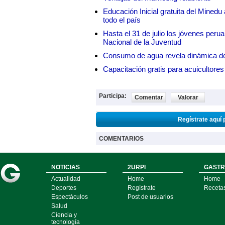
Educación Inicial gratuita del Mined
todo el país
Hasta el 31 de julio los jóvenes peru
Nacional de la Juventud
Consumo de agua revela dinámica d
Capacitación gratis para acuicul
Participa:
Comentar
Valorar
Regístrate aquí 
COMENTARIOS
NOTICIAS
2URPI
GASTR
Actualidad
Home
Home
Deportes
Regístrate
Receta
Espectáculos
Post de usuarios
Salud
Ciencia y
tecnología