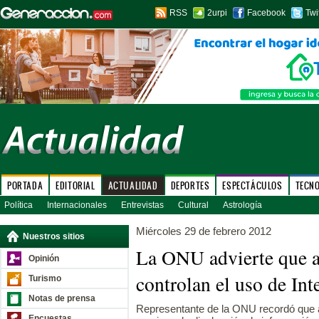
RSS
2urpi
Facebook
Twi
PORTADA
EDITORIAL
ACTUALIDAD
DEPORTES
ESPECTÁCULOS
TECN
Política
Internacionales
Entrevistas
Cultural
Astrología
Miércoles 29 de febrero 2012
Nuestros sitios
La ONU advierte que a
Opinión
controlan el uso de Int
Turismo
Notas de prensa
Representante de la ONU recordó que a
Encuestas