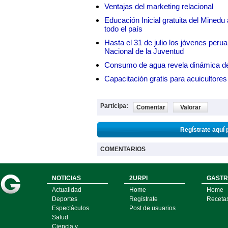
Ventajas del marketing relacional
Educación Inicial gratuita del Mined
todo el país
Hasta el 31 de julio los jóvenes peru
Nacional de la Juventud
Consumo de agua revela dinámica d
Capacitación gratis para acuicul
Participa:
Comentar
Valorar
Regístrate aquí 
COMENTARIOS
NOTICIAS
2URPI
GASTR
Actualidad
Home
Home
Deportes
Regístrate
Receta
Espectáculos
Post de usuarios
Salud
Ciencia y