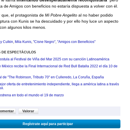
le llama
intentando desesperadamente reconquistarla
" pero
ta de Amigos con beneficios no estaría dispuesta a volver con él.
 que, el protagonista de
Mi Pobre Angelito
al no haber podido
ptura con Kunis se ha descuidado y por ello hoy luce un aspecto
 con algunos kilos menos.
y Culkin
,
Mila Kunis
,
"Cisne Negro"
,
"Amigos con Beneficios"
S DE ESPECTÁCULOS
postula al Festival de Viña del Mar 2025 con su canción Latinoamérica
México recibe la Final Internacional de Red Bull Batalla 2022 el día 10 de
ial de "The Robinson, Tributo 70" en Culleredo, La Coruña, España
jor oferta de entretenimiento independiente, llega a américa latina a través
DA
estrena en todo el mundo el 19 de marzo
omentar
Valorar
Regístrate aquí para participar