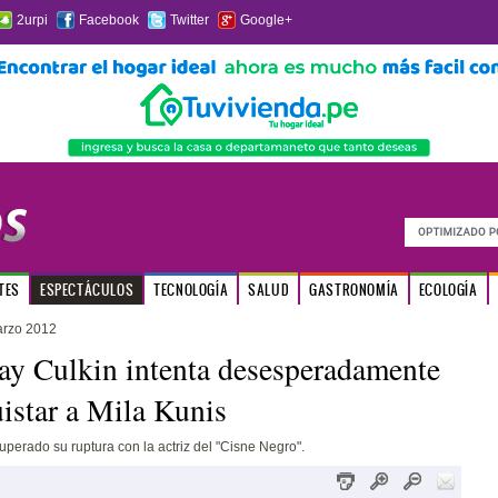
2urpi
Facebook
Twitter
Google+
TES
ESPECTÁCULOS
TECNOLOGÍA
SALUD
GASTRONOMÍA
ECOLOGÍA
arzo 2012
y Culkin intenta desesperadamente
istar a Mila Kunis
superado su ruptura con la actriz del "Cisne Negro".