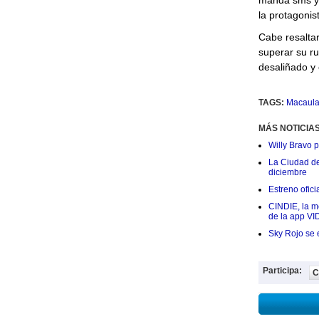
manda sms y 
la protagonis
Cabe resaltar
superar su ru
desaliñado y
TAGS:
Macaula
MÁS NOTICIA
Willy Bravo 
La Ciudad de 
diciembre
Estreno ofic
CINDIE, la me
de la app VI
Sky Rojo se 
Participa:
C