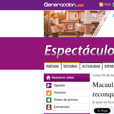
RSS
PORTADA
EDITORIAL
ACTUALIDAD
DEPOR
Lunes 05 de m
Nuestros sitios
Macaula
Opinión
reconqu
Turismo
Notas de prensa
El actor no ha 
Encuestas