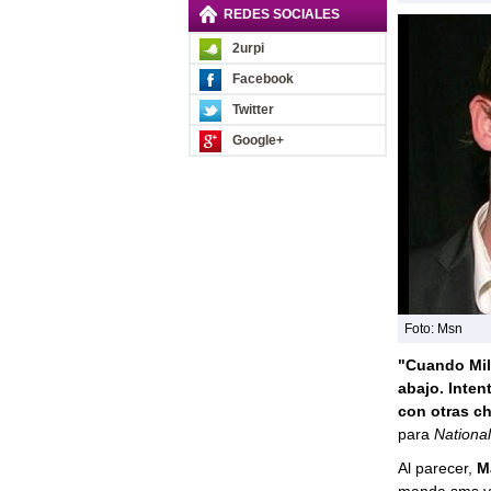
REDES SOCIALES
2urpi
Facebook
Twitter
Google+
Foto: Msn
"Cuando Mil
abajo. Inten
con otras c
para
National
Al parecer,
M