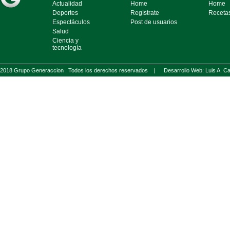
Actualidad
Home
Home
Deportes
Regístrate
Receta
Espectáculos
Post de usuarios
Salud
Ciencia y
tecnología
2018 Grupo Generaccion . Todos los derechos reservados |
Desarrollo Web: Luis A.