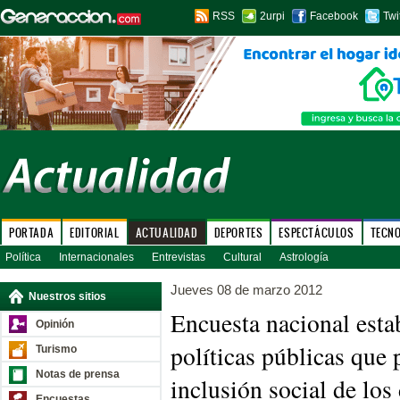
RSS
2urpi
Facebook
Twi
PORTADA
EDITORIAL
ACTUALIDAD
DEPORTES
ESPECTÁCULOS
TECN
Política
Internacionales
Entrevistas
Cultural
Astrología
Jueves 08 de marzo 2012
Nuestros sitios
Encuesta nacional esta
Opinión
políticas públicas que
Turismo
Notas de prensa
inclusión social de los
Encuestas