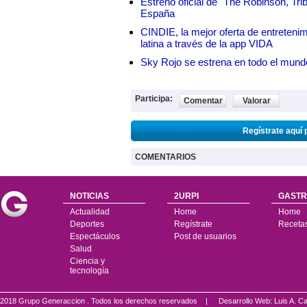
Estreno oficial de "The Robinson, Tri
España
CINDIE, la mejor oferta de entretenim
latina a través de la app VIDA
Sky Rojo se estrena en todo el mund
Participa:
Comentar
Valorar
Regístrate aquí 
COMENTARIOS
NOTICIAS
2URPI
GASTR
Actualidad
Home
Home
Deportes
Regístrate
Receta
Espectáculos
Post de usuarios
Salud
Ciencia y
tecnología
2018 Grupo Generaccion . Todos los derechos reservados |
Desarrollo Web: Luis A.