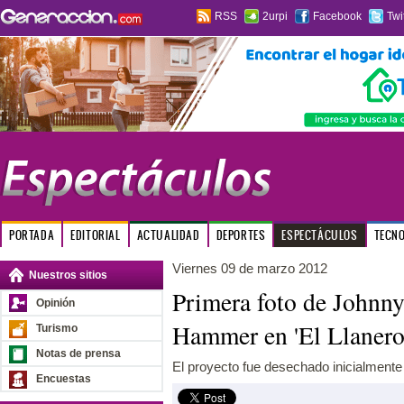
RSS
2urpi
Facebook
Twi
PORTADA
EDITORIAL
ACTUALIDAD
DEPORTES
ESPECTÁCULOS
TECN
Viernes 09 de marzo 2012
Nuestros sitios
Primera foto de Johnn
Opinión
Hammer en 'El Llanero 
Turismo
Notas de prensa
El proyecto fue desechado inicialment
Encuestas