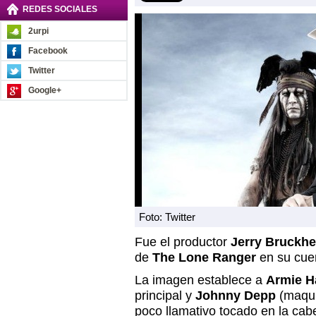
REDES SOCIALES
2urpi
Facebook
Twitter
Google+
Foto: Twitter
Fue el productor
Jerry Bruckh
de
The Lone Ranger
en su cuen
La imagen establece a
Armie 
principal y
Johnny Depp
(maqui
poco llamativo tocado en la cab