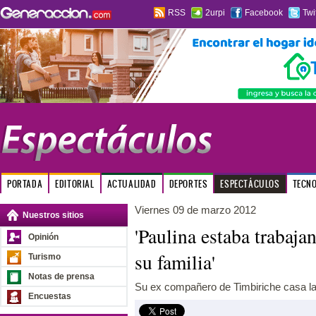
RSS
2urpi
Facebook
Twi
PORTADA
EDITORIAL
ACTUALIDAD
DEPORTES
ESPECTÁCULOS
TECN
Viernes 09 de marzo 2012
Nuestros sitios
'Paulina estaba trabaja
Opinión
su familia'
Turismo
Notas de prensa
Su ex compañero de Timbiriche casa la 
Encuestas