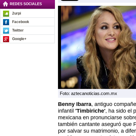
REDES SOCIALES
2urpi
Facebook
Twitter
Google+
Foto: aztecanoticias.com.mx
Benny Ibarra
, antiguo compañe
infantil
'Timbiriche'
, ha sido el 
mexicana en pronunciarse sobr
también cantante aseguró que Pau
por salvar su matrimonio, a dife