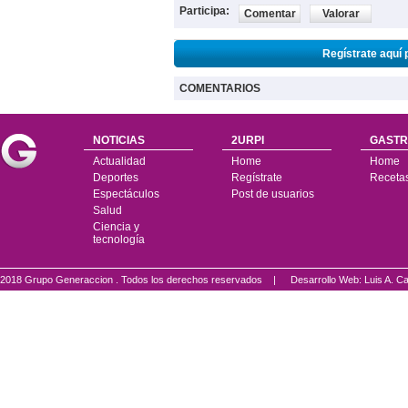
Participa:
Comentar
Valorar
Regístrate aquí 
COMENTARIOS
NOTICIAS
2URPI
GASTR
Actualidad
Home
Home
Deportes
Regístrate
Receta
Espectáculos
Post de usuarios
Salud
Ciencia y
tecnología
2018 Grupo Generaccion . Todos los derechos reservados |
Desarrollo Web: Luis A.