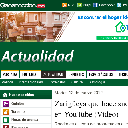
RSS
2urpi
Facebook
Twi
PORTADA
EDITORIAL
ACTUALIDAD
DEPORTES
ESPECTÁCULOS
TECN
Política
Internacionales
Entrevistas
Cultural
Astrología
Martes 13 de marzo 2012
Nuestros sitios
Zarigüeya que hace sn
Opinión
en YouTube (Video)
Turismo
Notas de prensa
Roedor es el tema del momento en el m
Encuestas