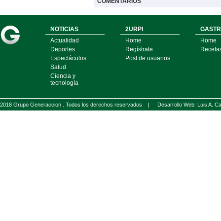
COMENTARIOS
NOTICIAS
2URPI
GASTR
Actualidad
Home
Home
Deportes
Regístrate
Receta
Espectáculos
Post de usuarios
Salud
Ciencia y
tecnología
2018 Grupo Generaccion . Todos los derechos reservados |
Desarrollo Web: Luis A.