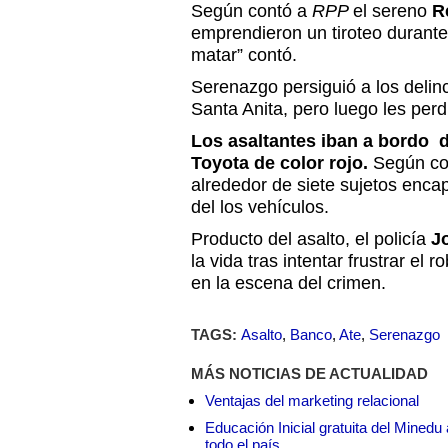
Según contó a
RPP
el sereno
R
emprendieron un tiroteo durante
matar” contó.
Serenazgo persiguió a los delin
Santa Anita, pero luego les perdi
Los asaltantes iban a bordo 
Toyota de color rojo.
Según con
alrededor de siete sujetos enca
del los vehículos.
Producto del asalto, el policía
Jo
la vida tras intentar frustrar e
en la escena del crimen.
TAGS:
Asalto
,
Banco
,
Ate
,
Serenazgo
MÁS NOTICIAS DE ACTUALIDAD
Ventajas del marketing relacional
Educación Inicial gratuita del Mined
todo el país