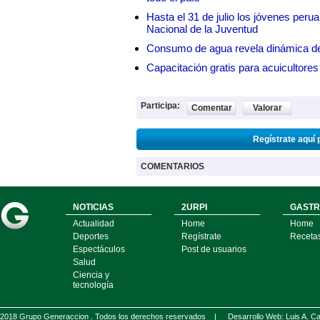
Hasta el 31 de julio los jóvenes peru
Nacional de la Juventud
Consumo de agua revela dinámica d
Capacitación gratis para acuicul
Participa:
Comentar
Valorar
Regístrate aquí 
COMENTARIOS
NOTICIAS
2URPI
GASTR
Actualidad
Home
Home
Deportes
Regístrate
Receta
Espectáculos
Post de usuarios
Salud
Ciencia y
tecnología
2018 Grupo Generaccion . Todos los derechos reservados |
Desarrollo Web: Luis A.