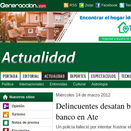
RSS
2urpi
Facebook
Twi
PORTADA
EDITORIAL
ACTUALIDAD
DEPORTES
ESPECTÁCULOS
TECN
Política
Internacionales
Entrevistas
Cultural
Astrología
Miércoles 14 de marzo 2012
Nuestros sitios
Delincuentes desatan ba
Opinión
banco en Ate
Turismo
Notas de prensa
Un policía falleció por intentar frustrar e
Encuestas