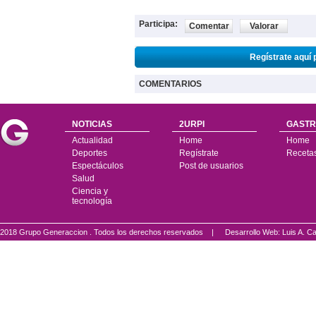
Participa:
Comentar
Valorar
Regístrate aquí 
COMENTARIOS
NOTICIAS
2URPI
GASTR
Actualidad
Home
Home
Deportes
Regístrate
Receta
Espectáculos
Post de usuarios
Salud
Ciencia y
tecnología
2018 Grupo Generaccion . Todos los derechos reservados |
Desarrollo Web: Luis A.