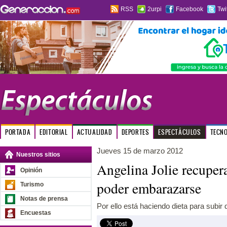
RSS
2urpi
Facebook
Twi
PORTADA
EDITORIAL
ACTUALIDAD
DEPORTES
ESPECTÁCULOS
TECN
Jueves 15 de marzo 2012
Nuestros sitios
Angelina Jolie recuper
Opinión
poder embarazarse
Turismo
Notas de prensa
Por ello está haciendo dieta para subir 
Encuestas