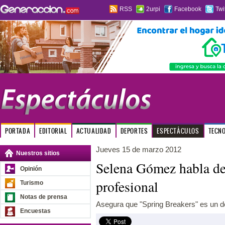
RSS
2urpi
Facebook
Twi
PORTADA
EDITORIAL
ACTUALIDAD
DEPORTES
ESPECTÁCULOS
TECN
Jueves 15 de marzo 2012
Nuestros sitios
Selena Gómez habla de 
Opinión
profesional
Turismo
Notas de prensa
Asegura que "Spring Breakers" es un de
Encuestas