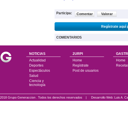
Participa:
Comentar
Valorar
Regístrate aquí 
COMENTARIOS
NOTICIAS
2URPI
GASTR
Actualidad
Home
Home
Deportes
Regístrate
Receta
Espectáculos
Post de usuarios
Salud
Ciencia y
tecnología
2018 Grupo Generaccion . Todos los derechos reservados |
Desarrollo Web: Luis A.