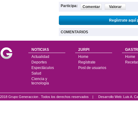
Participa:
Comentar
Valorar
Regístrate aquí 
COMENTARIOS
NOTICIAS
2URPI
GASTR
Actualidad
Home
Home
Deportes
Regístrate
Receta
Espectáculos
Post de usuarios
Salud
Ciencia y
tecnología
2018 Grupo Generaccion . Todos los derechos reservados |
Desarrollo Web: Luis A.