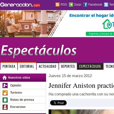
RSS
2urpi
Facebook
Twi
PORTADA
EDITORIAL
ACTUALIDAD
DEPORTES
ESPECTÁCULOS
TECN
Jueves 15 de marzo 2012
Nuestros sitios
Jennifer Aniston pract
Opinión
Turismo
Ha comprado una cachorrita con su nov
Notas de prensa
Encuestas