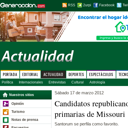
RSS
2urpi
Facebook
Twi
PORTADA
EDITORIAL
ACTUALIDAD
DEPORTES
ESPECTÁCULOS
TECN
Política
Internacionales
Entrevistas
Cultural
Astrología
Sábado 17 de marzo 2012
Nuestros sitios
Candidatos republicano
Opinión
primarias de Missouri
Turismo
Notas de prensa
Santorum se perfila como favorito.
Encuestas