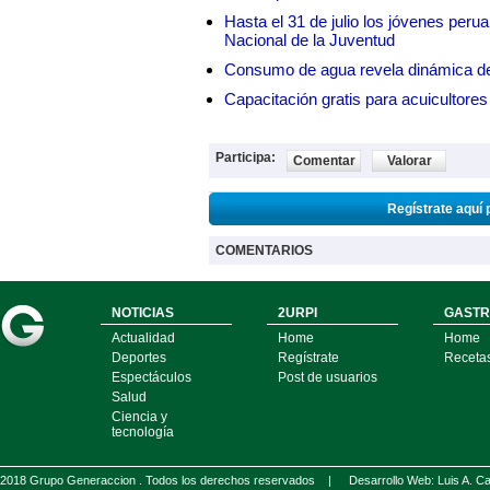
Hasta el 31 de julio los jóvenes peru
Nacional de la Juventud
Consumo de agua revela dinámica d
Capacitación gratis para acuicul
Participa:
Comentar
Valorar
Regístrate aquí 
COMENTARIOS
NOTICIAS
2URPI
GASTR
Actualidad
Home
Home
Deportes
Regístrate
Receta
Espectáculos
Post de usuarios
Salud
Ciencia y
tecnología
2018 Grupo Generaccion . Todos los derechos reservados |
Desarrollo Web: Luis A.