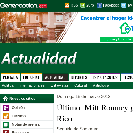
RSS
2urpi
Facebook
Twi
PORTADA
EDITORIAL
ACTUALIDAD
DEPORTES
ESPECTÁCULOS
TECN
Política
Internacionales
Entrevistas
Cultural
Astrología
Domingo 18 de marzo 2012
Nuestros sitios
Último: Mitt Romney g
Opinión
Rico
Turismo
Notas de prensa
Seguido de Santorum.
Encuestas