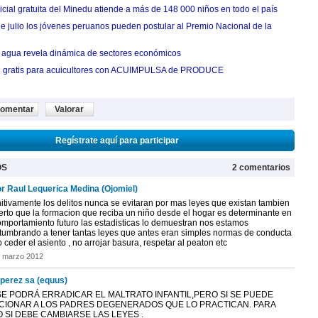
cial gratuita del Minedu atiende a más de 148 000 niños en todo el país
de julio los jóvenes peruanos pueden postular al Premio Nacional de la
agua revela dinámica de sectores económicos
n gratis para acuicultores con ACUIMPULSA de PRODUCE
omentar
Valorar
Regístrate aquí para participar
OS
2 comentarios
or Raul Lequerica Medina (Ojomiel)
nitivamente los delitos nunca se evitaran por mas leyes que existan tambien
ierto que la formacion que reciba un niño desde el hogar es determinante en
omportamiento futuro las estadisticas lo demuestran nos estamos
tumbrando a tener tantas leyes que antes eran simples normas de conducta
ceder el asiento , no arrojar basura, respetar al peaton etc
 marzo 2012
 perez sa (equus)
SE PODRÁ ERRADICAR EL MALTRATO INFANTIL,PERO SI SE PUEDE
CIONAR A LOS PADRES DEGENERADOS QUE LO PRACTICAN. PARA
 SI DEBE CAMBIARSE LAS LEYES .