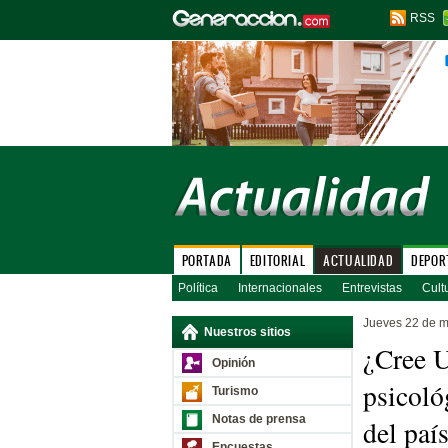
RSS
PORTADA
EDITORIAL
ACTUALIDAD
DEPOR
Política
Internacionales
Entrevistas
Cult
Jueves 22 de 
Nuestros sitios
¿Cree U
Opinión
psicoló
Turismo
Notas de prensa
del país
Encuestas