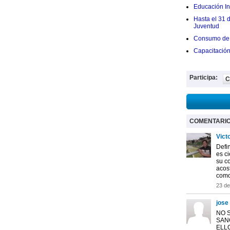
Educación Ini
Hasta el 31 
Juventud
Consumo de 
Capacitació
Participa:
C
COMENTARI
Vict
Defi
es c
su c
acos
como 
23 de
jose
NO 
SAN
ELLO