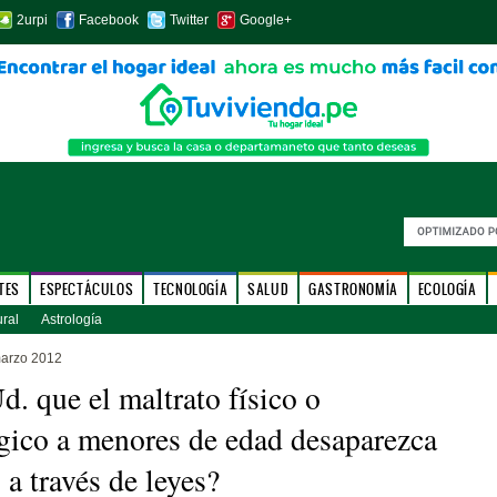
2urpi
Facebook
Twitter
Google+
TES
ESPECTÁCULOS
TECNOLOGÍA
SALUD
GASTRONOMÍA
ECOLOGÍA
ural
Astrología
marzo 2012
d. que el maltrato físico o
gico a menores de edad desaparezca
 a través de leyes?