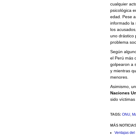
cualquier acto
psicológica 
edad. Pese a
informado la 
los acusados
uno drástico 
problema soci
Según alguno
el Perú más 
golpearon a s
y mientras qu
menores.
Asimismo, un
Naciones Un
sido víctimas 
TAGS:
ONU
,
Ma
MÁS NOTICIA
Ventajas del 