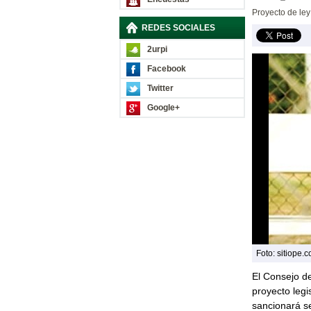
Proyecto de ley
REDES SOCIALES
2urpi
Facebook
Twitter
Google+
Foto: sitiope.
El Consejo de
proyecto legis
sancionará se