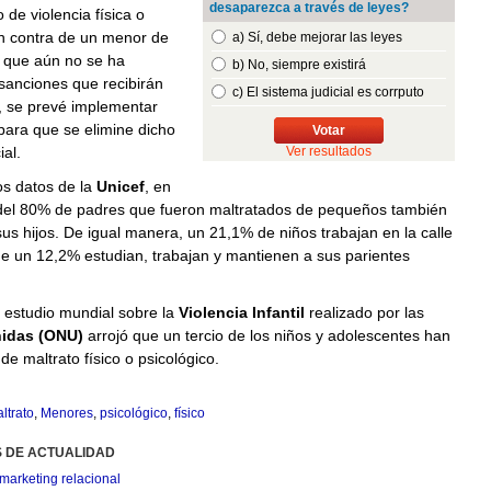
desaparezca a través de leyes?
 de violencia física o
en contra de un menor de
a) Sí, debe mejorar las leyes
 que aún no se ha
b) No, siempre existirá
sanciones que recibirán
c) El sistema judicial es corrputo
, se prevé implementar
para que se elimine dicho
Votar
al.
Ver resultados
s datos de la
Unicef
, en
del 80% de padres que fueron maltratados de pequeños también
us hijos. De igual manera, un 21,1% de niños trabajan en la calle
e un 12,2% estudian, trabajan y mantienen a sus parientes
 estudio mundial sobre la
Violencia Infantil
realizado por las
idas (ONU)
arrojó que un tercio de los niños y adolescentes han
de maltrato físico o psicológico.
ltrato
,
Menores
,
psicológico
,
físico
S DE ACTUALIDAD
marketing relacional