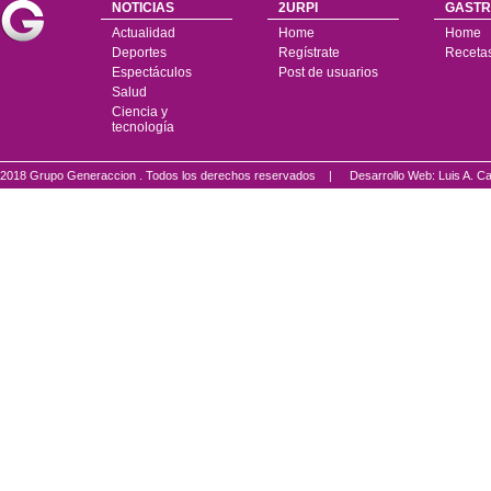
NOTICIAS
2URPI
GASTR
Actualidad
Home
Home
Deportes
Regístrate
Receta
Espectáculos
Post de usuarios
Salud
Ciencia y
tecnología
2018 Grupo Generaccion . Todos los derechos reservados |
Desarrollo Web: Luis A.