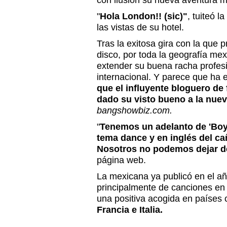
con ilusión su nueva aventura m
"
Hola London!! (sic)"
, tuiteó l
las vistas de su hotel.
Tras la exitosa gira con la que 
disco, por toda la geografía mexi
extender su buena racha profes
internacional. Y parece que ha
que el influyente bloguero de
dado su visto bueno a la nue
bangshowbiz.com.
"
Tenemos un adelanto de 'Boys
tema dance y en inglés del ca
Nosotros no podemos dejar de
página web.
La mexicana ya publicó en el 
principalmente de canciones en i
una positiva acogida en paíse
Francia e Italia.