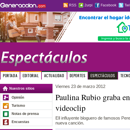
RSS
2urpi
Facebook
Twi
PORTADA
EDITORIAL
ACTUALIDAD
DEPORTES
ESPECTÁCULOS
TECN
Viernes 23 de marzo 2012
Nuestros sitios
Paulina Rubio graba e
Opinión
videoclip
Turismo
Notas de prensa
Ell influyente bloguero de famosos Pere
Encuestas
nueva canción.