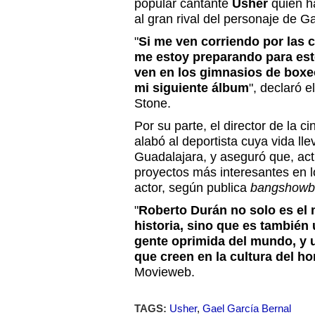
popular cantante
Usher
quien ha
al gran rival del personaje de G
"
Si me ven corriendo por las 
me estoy preparando para este
ven en los gimnasios de boxe
mi siguiente álbum
", declaró e
Stone.
Por su parte, el director de la ci
alabó al deportista cuya vida llev
Guadalajara, y aseguró que, act
proyectos más interesantes en 
actor, según publica
bangshowb
"
Roberto Durán no solo es el m
historia, sino que es también 
gente oprimida del mundo, y u
que creen en la cultura del h
Movieweb.
TAGS:
Usher
,
Gael García Bernal