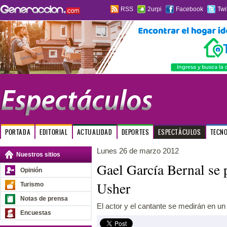
RSS
2urpi
Facebook
Twi
PORTADA
EDITORIAL
ACTUALIDAD
DEPORTES
ESPECTÁCULOS
TECN
Lunes 26 de marzo 2012
Nuestros sitios
Gael García Bernal se 
Opinión
Usher
Turismo
Notas de prensa
El actor y el cantante se medirán en un 
Encuestas