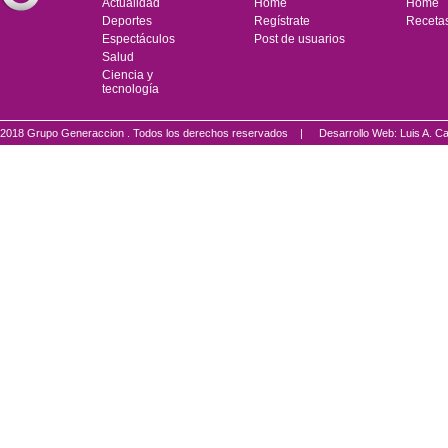
Actualidad
Home
Home
Deportes
Regístrate
Receta
Espectáculos
Post de usuarios
Salud
Ciencia y
tecnología
2018 Grupo Generaccion . Todos los derechos reservados |
Desarrollo Web: Luis A.