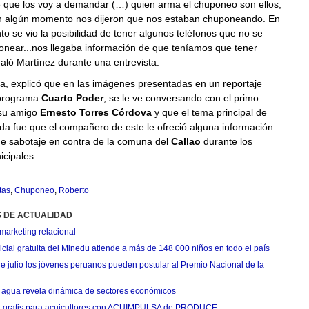
que los voy a demandar (…) quien arma el chuponeo son ellos,
n algún momento nos dijeron que nos estaban chuponeando. En
 se vio la posibilidad de tener algunos teléfonos que no se
near...nos llegaba información de que teníamos que tener
aló Martínez durante una entrevista.
a, explicó que en las imágenes presentadas en un reportaje
 programa
Cuarto Poder
, se le ve conversando con el primo
su amigo
Ernesto Torres Córdova
y que el tema principal de
da fue que el compañero de este le ofreció alguna información
de sabotaje en contra de la comuna del
Callao
durante los
cipales.
tas
,
Chuponeo
,
Roberto
S DE ACTUALIDAD
marketing relacional
cial gratuita del Minedu atiende a más de 148 000 niños en todo el país
de julio los jóvenes peruanos pueden postular al Premio Nacional de la
agua revela dinámica de sectores económicos
n gratis para acuicultores con ACUIMPULSA de PRODUCE