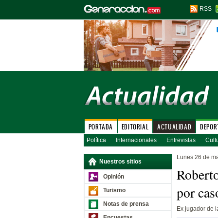
RSS
PORTADA
EDITORIAL
ACTUALIDAD
DEPOR
Política
Internacionales
Entrevistas
Cult
Lunes 26 de m
Nuestros sitios
Roberto
Opinión
por cas
Turismo
Notas de prensa
Ex jugador de l
Encuestas