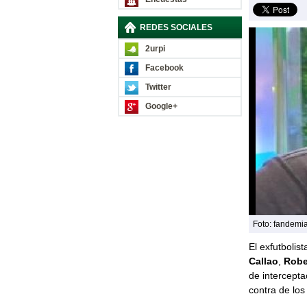
REDES SOCIALES
2urpi
Facebook
Twitter
Google+
Foto: fandemi
El exfutbolis
Callao
,
Robe
de intercepta
contra de los