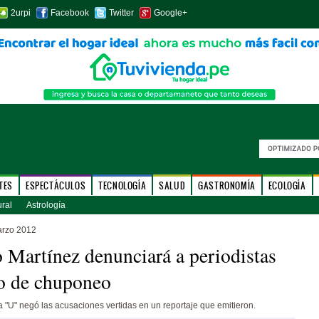
2urpi
Facebook
Twitter
Google+
TES
ESPECTÁCULOS
TECNOLOGÍA
SALUD
GASTRONOMÍA
ECOLOGÍA
ural
Astrología
arzo 2012
 Martínez denunciará a periodistas
o de chuponeo
a "U" negó las acusaciones vertidas en un reportaje que emitieron.