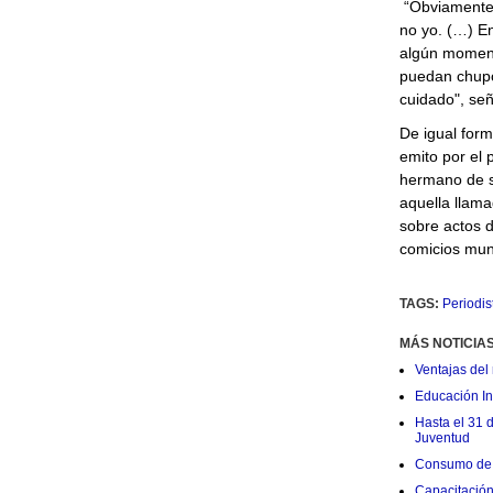
“Obviamente 
no yo. (…) E
algún momento
puedan chupo
cuidado", señ
De igual form
emito por el
hermano de 
aquella llama
sobre actos 
comicios muni
TAGS:
Periodis
MÁS NOTICIA
Ventajas del 
Educación Ini
Hasta el 31 
Juventud
Consumo de 
Capacitació