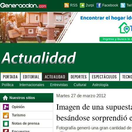
RSS
2urpi
Facebook
Twi
PORTADA
EDITORIAL
ACTUALIDAD
DEPORTES
ESPECTÁCULOS
TECN
Política
Internacionales
Entrevistas
Cultural
Astrología
Martes 27 de marzo 2012
Nuestros sitios
Imagen de una supuesta 
Opinión
besándose sorprendió 
Turismo
Notas de prensa
Fotografía generó una gran cantidad d
Encuestas