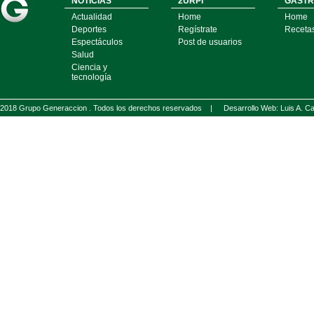
NOTICIAS
2URPI
GASTR
Actualidad
Home
Home
Deportes
Regístrate
Receta
Espectáculos
Post de usuarios
Salud
Ciencia y
tecnología
2018 Grupo Generaccion . Todos los derechos reservados |
Desarrollo Web: Luis A.