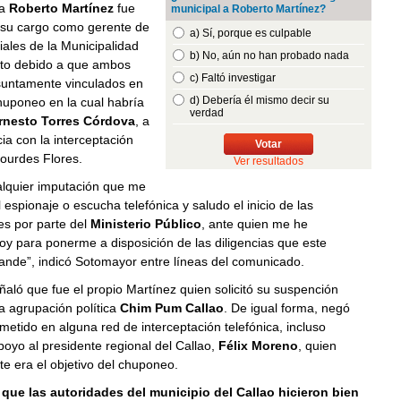
ta
Roberto Martínez
fue
municipal a Roberto Martínez?
e su cargo como gerente de
a) Sí, porque es culpable
iales de la Municipalidad
b) No, aún no han probado nada
Esto debido a que ambos
c) Faltó investigar
suntamente vinculados en
d) Debería él mismo decir su
huponeo en la cual habría
verdad
nesto Torres Córdova
, a
ia con la interceptación
Votar
Lourdes Flores.
Ver resultados
lquier imputación que me
l espionaje o escucha telefónica y saludo el inicio de las
es por parte del
Ministerio Público
, ante quien me he
y para ponerme a disposición de las diligencias que este
nde”, indicó Sotomayor entre líneas del comunicado.
aló que fue el propio Martínez quien solicitó su suspención
a agrupación política
Chim Pum Callao
. De igual forma, negó
etido en alguna red de interceptación telefónica, incluso
oyo al presidente regional del Callao,
Félix Moreno
, quien
e era el objetivo del chuponeo.
que las autoridades del municipio del Callao hicieron bien