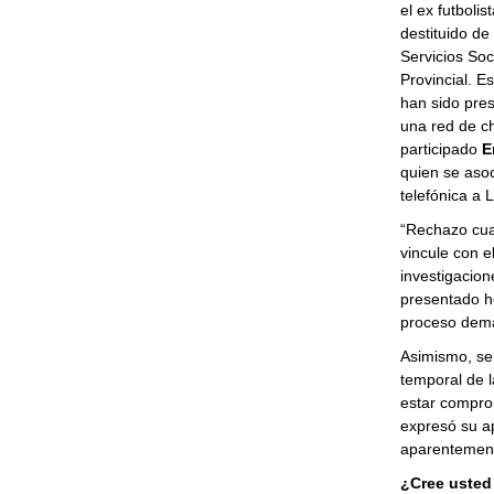
el ex futbolis
destituido d
Servicios Soc
Provincial. 
han sido pre
una red de c
participado
Er
quien se asoc
telefónica a 
“Rechazo cua
vincule con e
investigacion
presentado ho
proceso dema
Asimismo, señ
temporal de l
estar comprom
expresó su ap
aparentement
¿Cree usted 