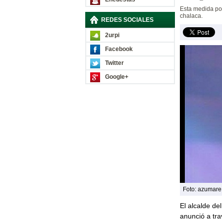
Esta medida pod
chalaca.
REDES SOCIALES
2urpi
Facebook
Twitter
Google+
Foto: azumar
El alcalde del
anunció a tr