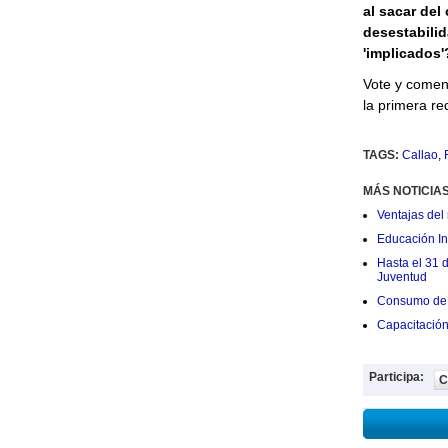
al sacar del
desestabilid
'implicados'
Vote y come
la primera re
TAGS:
Callao
,
MÁS NOTICIA
Ventajas del 
Educación Ini
Hasta el 31 
Juventud
Consumo de 
Capacitació
Participa:
C