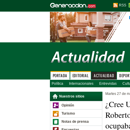
RSS
PORTADA
EDITORIAL
ACTUALIDAD
DEPOR
Política
Internacionales
Entrevistas
Cult
Martes 27 de m
Nuestros sitios
¿Cree U
Opinión
Roberto
Turismo
Notas de prensa
ocupaba
Encuestas