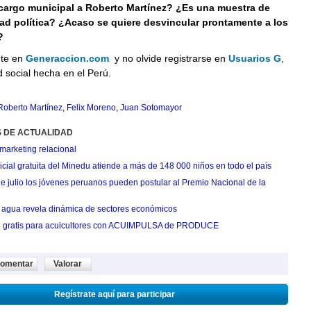
 cargo municipal a Roberto Martínez? ¿Es una muestra de
ad política? ¿Acaso se quiere desvincular prontamente a los
?
nte en
Generaccion.com
y no olvide registrarse en
Usuarios G
,
d social hecha en el Perú.
Roberto Martínez
,
Felix Moreno
,
Juan Sotomayor
S DE ACTUALIDAD
marketing relacional
cial gratuita del Minedu atiende a más de 148 000 niños en todo el país
de julio los jóvenes peruanos pueden postular al Premio Nacional de la
agua revela dinámica de sectores económicos
n gratis para acuicultores con ACUIMPULSA de PRODUCE
omentar
Valorar
Regístrate aquí para participar