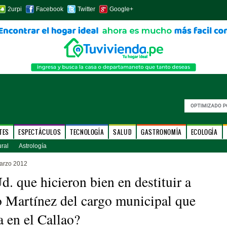
2urpi
Facebook
Twitter
Google+
TES
ESPECTÁCULOS
TECNOLOGÍA
SALUD
GASTRONOMÍA
ECOLOGÍA
ural
Astrología
arzo 2012
d. que hicieron bien en destituir a
 Martínez del cargo municipal que
 en el Callao?