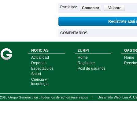
Participa:
Comentar
Valorar
Regístrate aquí 
COMENTARIOS
NOTICIAS
2URPI
GASTR
Actualidad
Home
Home
Deportes
Regístrate
Receta
Espectáculos
Post de usuarios
Salud
Ciencia y
tecnología
2018 Grupo Generaccion . Todos los derechos reservados |
Desarrollo Web: Luis A.