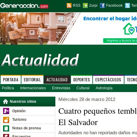
RSS
2urpi
Facebook
Twi
PORTADA
EDITORIAL
ACTUALIDAD
DEPORTES
ESPECTÁCULOS
TECN
Política
Internacionales
Entrevistas
Cultural
Astrología
Miércoles 28 de marzo 2012
Nuestros sitios
Cuatro pequeños tembl
Opinión
El Salvador
Turismo
Notas de prensa
Autoridades no han reportado daños ma
Encuestas