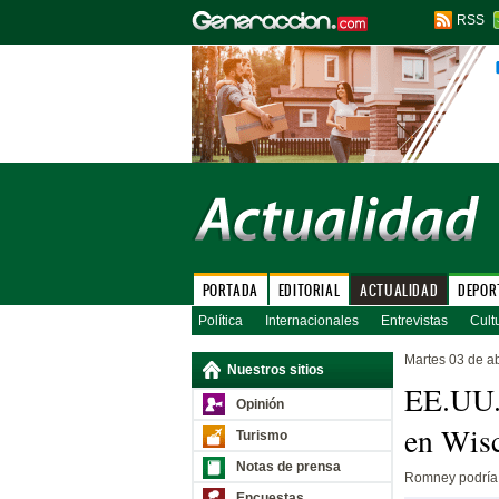
RSS
PORTADA
EDITORIAL
ACTUALIDAD
DEPOR
Política
Internacionales
Entrevistas
Cult
Martes 03 de ab
Nuestros sitios
EE.UU. 
Opinión
en Wis
Turismo
Notas de prensa
Romney podría 
Encuestas