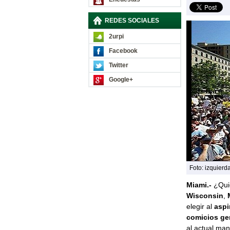
REDES SOCIALES
2urpi
Facebook
Twitter
Google+
Foto: izquierd
Miami.-
¿Quié
Wisconsin
,
elegir al
aspi
comicios ge
al actual ma