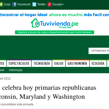
2urpi
Facebook
Twitter
Google+
TES
ESPECTÁCULOS
TECNOLOGÍA
SALUD
GASTRONOMÍA
ECOLOGÍA
ural
Astrología
ril 2012
celebra hoy primarias republicanas
consin, Maryland y Washington
consolidare esta jornada.