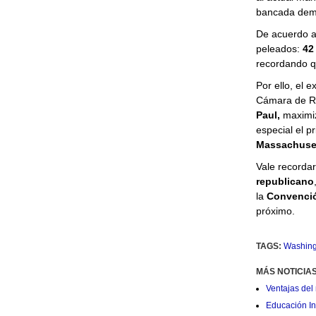
bancada dem
De acuerdo 
peleados:
42 
recordando 
Por ello, el 
Cámara de R
Paul,
maximiz
especial el p
Massachuse
Vale recordar
republicano
la
Convenci
próximo.
TAGS:
Washing
MÁS NOTICIA
Ventajas del 
Educación Ini