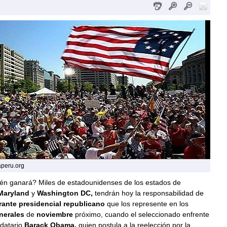
aperu.org
n ganará? Miles de estadounidenses de los estados de
Maryland
y
Washington DC,
tendrán hoy la responsabilidad de
rante presidencial republicano
que los represente en los
nerales
de
noviembre
próximo, cuando el seleccionado enfrente
ndatario
Barack Obama,
quien postula a la reelección por la