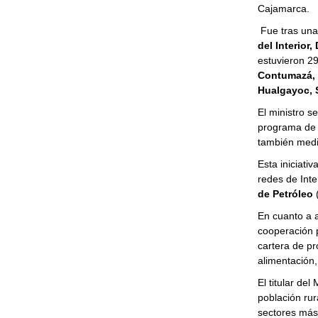
Cajamarca.
Fue tras una
del Interior
estuvieron 29
Contumazá, 
Hualgayoc, 
El ministro s
programa de e
también media
Esta iniciati
redes de Int
de Petróleo
En cuanto a a
cooperación p
cartera de pr
alimentación,
El titular de
población rur
sectores más