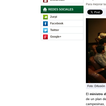
Para mejorar la
REDES SOCIALES
2urpi
Facebook
Twitter
Google+
Foto: Difusión
El
ministro 
de un plan de
campesinas, p