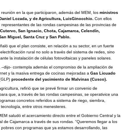
 reunión en la que participaron, además del MEM, los
ministros
, Daniel Lozada, y de Agricultura, LuisGinocchio.
Con ellos
 representantes de las rondas campesinas de las provincias de
Cutervo, San Ignacio, Chota, Cajamarca, Celendín,
San Miguel, Santa Cruz y San Pablo.
eñaló que el plan consiste, en relación a su sector, en un fuerte
lectrificación rural no solo a través del sistema de redes, sino
nte la instalación de células fotovoltaicas y paneles solares.
va –dijo- contempla además el compromiso de la ampliación de
ernet y la masiva entrega de cocinas mejoradas a
Gas Licuado
(GLP)
procedente del yacimiento de Malvinas (Cusco).
gricultura, refirió que se prevé firmar un convenio de
ara que, a través de las rondas campesinas, se operativice una
ogramas concretos referidos a sistema de riego, siembra,
 tecnología, entre otros menesteres.
l MEM saludó el acercamiento directo entre el Gobierno Central y la
al de Cajamarca a través de sus rondas. “Queremos llegar a los
 pobres con programas que ya estamos desarrollando, las