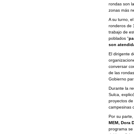
rondas son la
zonas más nec
A su turno, el
ronderos de 
trabajo de es
poblados “
pa
son atendid
El dirigente 
organizacion
conversar con
de las ronda
Gobierno para
Durante la re
Sulca, explicó
proyectos de 
campesinas 
Por su parte,
MEM, Dora D
programa se d