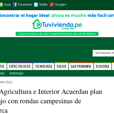
2urpi
Facebook
Twitter
Google+
TES
ESPECTÁCULOS
TECNOLOGÍA
SALUD
GASTRONOMÍA
ECOLOGÍA
ural
Astrología
bril 2012
ricultura e Interior Acuerdan plan
ajo con rondas campesinas de
rca