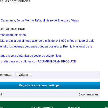
 en las comunidades.
,
Cajamarca
,
Jorge Merino Tafur
,
Ministro de Energía y Minas
S DE ACTUALIDAD
marketing relacional
cial gratuita del Minedu atiende a más de 148 000 niños en todo el país
de julio los jóvenes peruanos pueden postular al Premio Nacional de la
agua revela dinámica de sectores económicos
n gratis para acuicultores con ACUIMPULSA de PRODUCE
omentar
Valorar
Regístrate aquí para participar
OS
0 comentarios