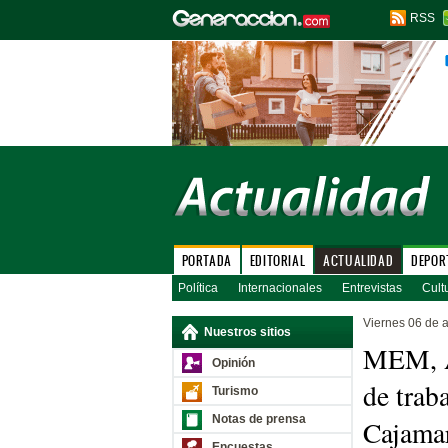
RSS
PORTADA
EDITORIAL
ACTUALIDAD
DEPOR
Política
Internacionales
Entrevistas
Cult
Viernes 06 de a
Nuestros sitios
MEM, Ag
Opinión
de trab
Turismo
Notas de prensa
Cajama
Encuestas