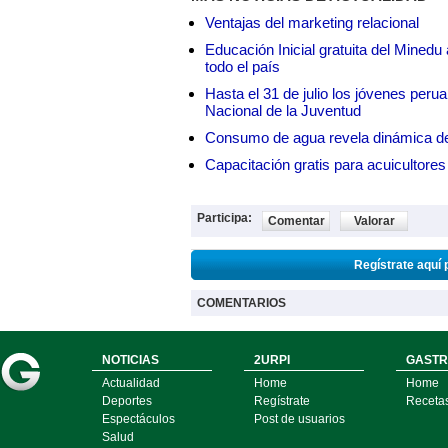
Ventajas del marketing relacional
Educación Inicial gratuita del Mined
todo el país
Hasta el 31 de julio los jóvenes peru
Nacional de la Juventud
Consumo de agua revela dinámica d
Capacitación gratis para acuicul
Participa:
Comentar
Valorar
Regístrate aquí 
COMENTARIOS
NOTICIAS
2URPI
GASTR
Actualidad
Home
Home
Deportes
Regístrate
Receta
Espectáculos
Post de usuarios
Salud