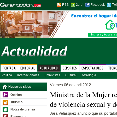
RSS
2urpi
Facebook
Twi
PORTADA
EDITORIAL
ACTUALIDAD
DEPORTES
ESPECTÁCULOS
TECN
Política
Internacionales
Entrevistas
Cultural
Astrología
Viernes 06 de abril 2012
Nuestros sitios
Ministra de la Mujer r
Opinión
de violencia sexual y d
Turismo
Notas de prensa
Jara Velásquez anunció que su portafoli
Encuestas