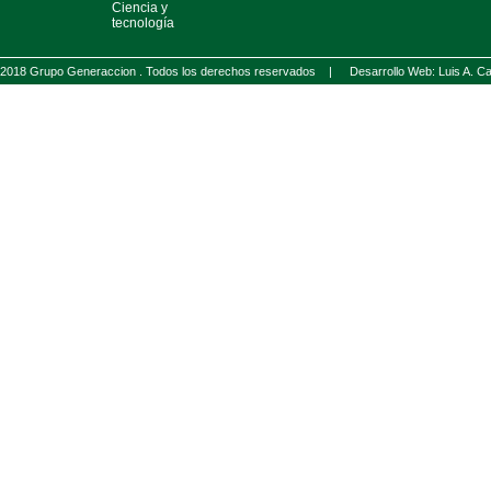
Ciencia y
tecnología
2018 Grupo Generaccion . Todos los derechos reservados |
Desarrollo Web: Luis A.