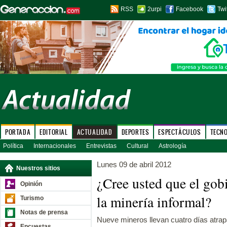
RSS
2urpi
Facebook
Twi
PORTADA
EDITORIAL
ACTUALIDAD
DEPORTES
ESPECTÁCULOS
TECN
Política
Internacionales
Entrevistas
Cultural
Astrología
Lunes 09 de abril 2012
Nuestros sitios
¿Cree usted que el gob
Opinión
la minería informal?
Turismo
Notas de prensa
Nueve mineros llevan cuatro días atra
Encuestas