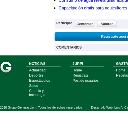
Consumo de agua revela dinámica d
Capacitación gratis para acuicul
Participa:
Comentar
Valorar
Regístrate aquí 
COMENTARIOS
NOTICIAS
2URPI
GASTR
Actualidad
Home
Home
Deportes
Regístrate
Receta
Espectáculos
Post de usuarios
Salud
Ciencia y
tecnología
2018 Grupo Generaccion . Todos los derechos reservados |
Desarrollo Web: Luis A.