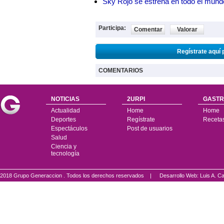
Sky Rojo se estrena en todo el mund
Participa:
Comentar
Valorar
Regístrate aquí 
COMENTARIOS
NOTICIAS
2URPI
GASTR
Actualidad
Home
Home
Deportes
Regístrate
Receta
Espectáculos
Post de usuarios
Salud
Ciencia y
tecnología
2018 Grupo Generaccion . Todos los derechos reservados |
Desarrollo Web: Luis A.