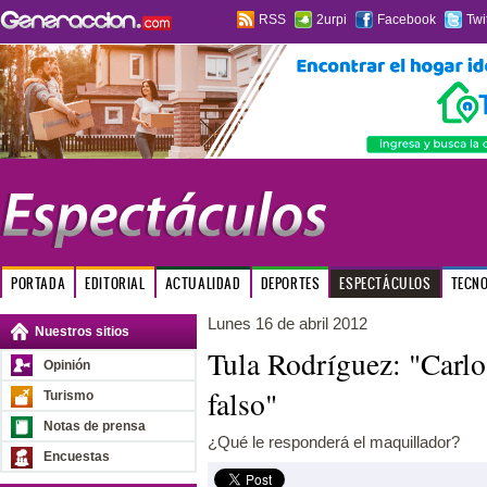
RSS
2urpi
Facebook
Twi
PORTADA
EDITORIAL
ACTUALIDAD
DEPORTES
ESPECTÁCULOS
TECN
Lunes 16 de abril 2012
Nuestros sitios
Tula Rodríguez: "Carlo
Opinión
falso"
Turismo
Notas de prensa
¿Qué le responderá el maquillador?
Encuestas