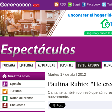
RSS
2urpi
Facebook
Twi
PORTADA
EDITORIAL
ACTUALIDAD
DEPORTES
ESPECTÁCULOS
TECN
Martes 17 de abril 2012
Nuestros sitios
Paulina Rubio: "He cre
Opinión
Turismo
Cantante también confesó que aún cre
nuevamente.
Notas de prensa
Encuestas