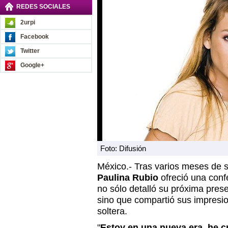
REDES SOCIALES
2urpi
Facebook
Twitter
Google+
Foto: Difusión
México.- Tras varios meses de s
Paulina Rubio
ofreció una conf
no sólo detalló su próxima pres
sino que compartió sus impresi
soltera.
"
Estoy en una nueva era, he cr