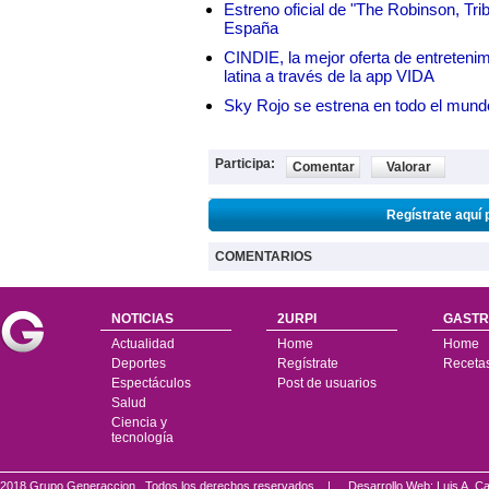
Estreno oficial de "The Robinson, Tri
España
CINDIE, la mejor oferta de entretenim
latina a través de la app VIDA
Sky Rojo se estrena en todo el mund
Participa:
Comentar
Valorar
Regístrate aquí 
COMENTARIOS
NOTICIAS
2URPI
GASTR
Actualidad
Home
Home
Deportes
Regístrate
Receta
Espectáculos
Post de usuarios
Salud
Ciencia y
tecnología
2018 Grupo Generaccion . Todos los derechos reservados |
Desarrollo Web: Luis A.