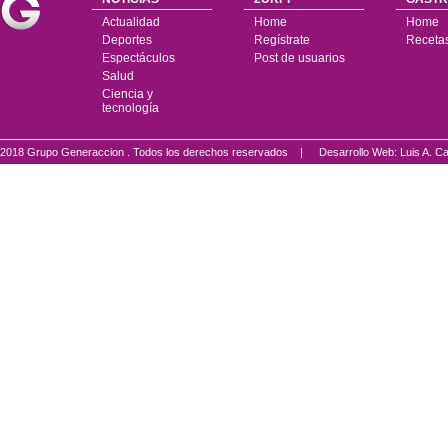
Actualidad
Home
Home
Deportes
Regístrate
Receta
Espectáculos
Post de usuarios
Salud
Ciencia y
tecnología
2018 Grupo Generaccion . Todos los derechos reservados |
Desarrollo Web: Luis A.