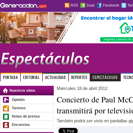
RSS
2urpi
Facebook
Twi
PORTADA
EDITORIAL
ACTUALIDAD
DEPORTES
ESPECTÁCULOS
TECN
Miércoles 18 de abril 2012
Nuestros sitios
Concierto de Paul McC
Opinión
transmitirá por televis
Turismo
Notas de prensa
También podrá ser visto en pantallas gi
Encuestas