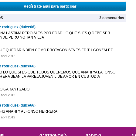
Regístrate aquí para participar
OS
3 comentarios
e rodriguez (dulce66)
NA LASTIMA PERO SI ES POR EDAD LO QUE SI ES Q DEBE SER
NDE PERO NO TAN VIEJA
QUE QUEDARIA BIEN COMO PROTAGONISTA ES EDITH GONZALEZ
 abril 2012
e rodriguez (dulce66)
O LO QUE SI ES QUE TODOS QUEREMOS QUE ANAHI YA LAFONSO
RERA SEAN LA PAREJA JUVENIL DE AMOR EN CUSTODIA
TO GARANTIZADO
 abril 2012
e rodriguez (dulce66)
FIS ANAHI Y ALFONSO HERRERA
 abril 2012
PI
GASTRONOMÍA
RADIO G
N