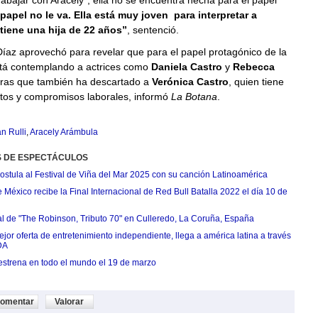
rabajar con Aracely”, ella no se encuentra hecha para el papel
l papel no le va. Ella está muy joven para interpretar a
tiene una hija de 22 años”
, sentenció.
íaz aprovechó para revelar que para el papel protagónico de la
stá contemplando a actrices como
Daniela Castro
y
Rebecca
tras que también ha descartado a
Verónica Castro
, quien tiene
ctos y compromisos laborales, informó
La Botana
.
n Rulli
,
Aracely Arámbula
S DE ESPECTÁCULOS
postula al Festival de Viña del Mar 2025 con su canción Latinoamérica
México recibe la Final Internacional de Red Bull Batalla 2022 el día 10 de
ial de "The Robinson, Tributo 70" en Culleredo, La Coruña, España
jor oferta de entretenimiento independiente, llega a américa latina a través
DA
estrena en todo el mundo el 19 de marzo
omentar
Valorar