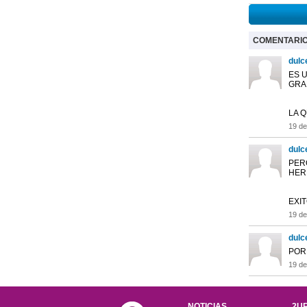
COMENTARI
dulc
ES U
GRA
LA 
19 de
dulc
PER
HER
EXI
19 de
dulc
POR
19 de
NOTICIAS
2UR