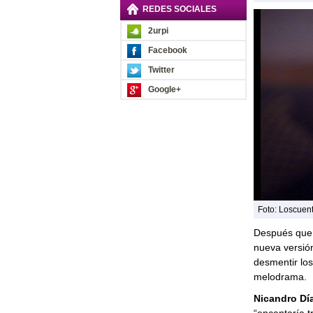
REDES SOCIALES
2urpi
Facebook
Twitter
Google+
Foto: Loscuen
Después que 
nueva versión
desmentir lo
melodrama.
Nicandro Dí