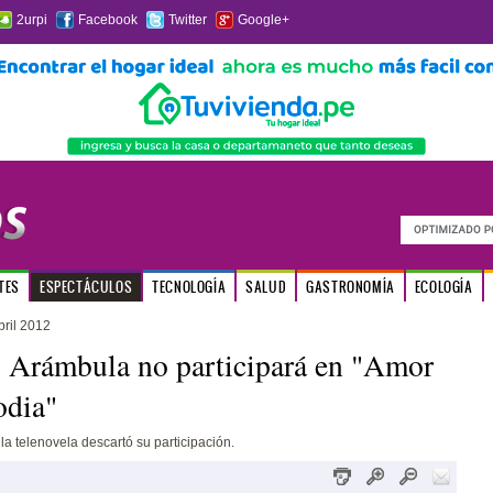
2urpi
Facebook
Twitter
Google+
TES
ESPECTÁCULOS
TECNOLOGÍA
SALUD
GASTRONOMÍA
ECOLOGÍA
ril 2012
 Arámbula no participará en "Amor
odia"
la telenovela descartó su participación.