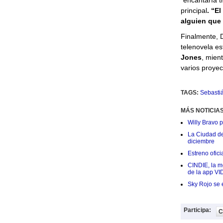
“encantaría t
principal
. “E
alguien que 
Finalmente, D
telenovela e
Jones
, mien
varios proye
TAGS:
Sebastiá
MÁS NOTICIA
Willy Bravo 
La Ciudad de 
diciembre
Estreno ofic
CINDIE, la me
de la app VI
Sky Rojo se 
Participa:
C