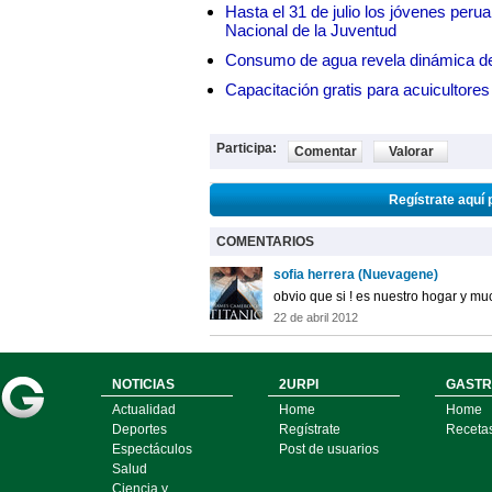
Hasta el 31 de julio los jóvenes peru
Nacional de la Juventud
Consumo de agua revela dinámica d
Capacitación gratis para acuicul
Participa:
Comentar
Valorar
Regístrate aquí 
COMENTARIOS
sofia herrera (Nuevagene)
obvio que si ! es nuestro hogar y mu
22 de abril 2012
NOTICIAS
2URPI
GASTR
Actualidad
Home
Home
Deportes
Regístrate
Receta
Espectáculos
Post de usuarios
Salud
Ciencia y