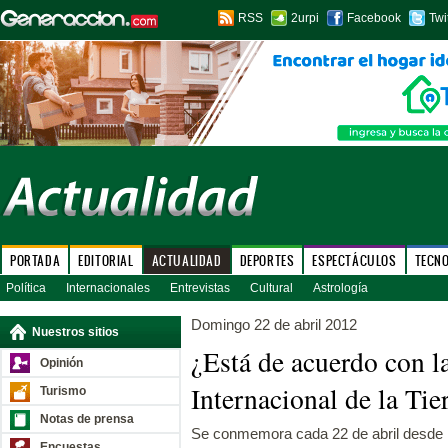
RSS
2urpi
Facebook
Twi
PORTADA
EDITORIAL
ACTUALIDAD
DEPORTES
ESPECTÁCULOS
TECN
Política
Internacionales
Entrevistas
Cultural
Astrología
Domingo 22 de abril 2012
Nuestros sitios
¿Está de acuerdo con l
Opinión
Internacional de la Tie
Turismo
Notas de prensa
Se conmemora cada 22 de abril desde 
Encuestas