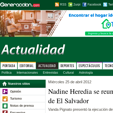
RSS
2urpi
Facebook
Twi
PORTADA
EDITORIAL
ACTUALIDAD
DEPORTES
ESPECTÁCULOS
TECN
Política
Internacionales
Entrevistas
Cultural
Astrología
Miércoles 25 de abril 2012
Nuestros sitios
Nadine Heredia se reu
Opinión
de El Salvador
Turismo
Notas de prensa
Vanda Pignato presentó la ejecución de
Encuestas