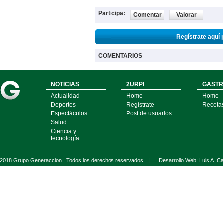
Participa:
Comentar
Valorar
Regístrate aquí 
COMENTARIOS
NOTICIAS
2URPI
GASTR
Actualidad
Home
Home
Deportes
Regístrate
Receta
Espectáculos
Post de usuarios
Salud
Ciencia y
tecnología
2018 Grupo Generaccion . Todos los derechos reservados |
Desarrollo Web: Luis A.