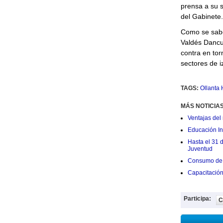
prensa a su s
del Gabinete.
Como se sabe
Valdés Dancua
contra en tor
sectores de i
TAGS:
Ollanta
MÁS NOTICIA
Ventajas del 
Educación Ini
Hasta el 31 
Juventud
Consumo de 
Capacitació
Participa:
C