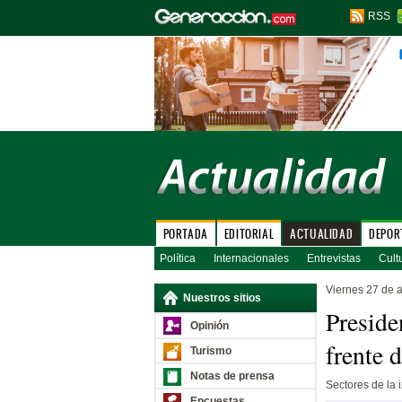
RSS
PORTADA
EDITORIAL
ACTUALIDAD
DEPOR
Política
Internacionales
Entrevistas
Cult
Viernes 27 de a
Nuestros sitios
Preside
Opinión
frente 
Turismo
Notas de prensa
Sectores de la 
Encuestas