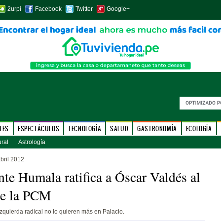
2urpi
Facebook
Twitter
Google+
TES
ESPECTÁCULOS
TECNOLOGÍA
SALUD
GASTRONOMÍA
ECOLOGÍA
ural
Astrología
bril 2012
nte Humala ratifica a Óscar Valdés al
de la PCM
izquierda radical no lo quieren más en Palacio.