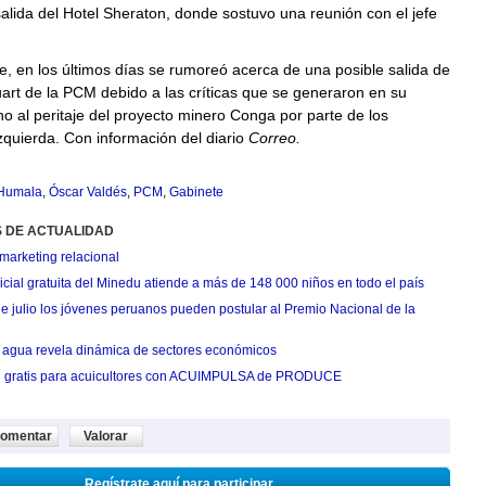
alida del Hotel Sheraton, donde sostuvo una reunión con el jefe
, en los últimos días se rumoreó acerca de una posible salida de
rt de la PCM debido a las críticas que se generaron en su
no al peritaje del proyecto minero Conga por parte de los
zquierda. Con información del diario
Correo.
 Humala
,
Óscar Valdés
,
PCM
,
Gabinete
S DE ACTUALIDAD
marketing relacional
cial gratuita del Minedu atiende a más de 148 000 niños en todo el país
de julio los jóvenes peruanos pueden postular al Premio Nacional de la
agua revela dinámica de sectores económicos
n gratis para acuicultores con ACUIMPULSA de PRODUCE
omentar
Valorar
Regístrate aquí para participar