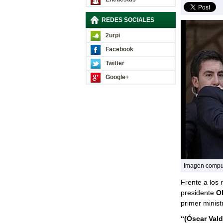
REDES SOCIALES
2urpi
Facebook
Twitter
Google+
Imagen compu
Frente a los 
presidente
O
primer minist
“(Óscar Vald