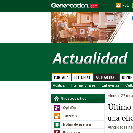
RSS
PORTADA
EDITORIAL
ACTUALIDAD
DEPOR
Política
Internacionales
Entrevistas
Cult
Viernes 27 de a
Nuestros sitios
Último
Opinión
una ofi
Turismo
Notas de prensa
Autoridades han
Encuestas