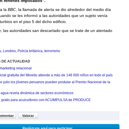
on rehenes implicados”.
a la
BBC
, la llamada de alerta se dio alrededor del medio día
cuando se les informó a las autoridades que un sujeto venía
rbios en el piso 5 del dicho edificio.
e, las autoridades san descartado que se trate de un atentado
s
,
Londres
,
Policía británica
,
terrorismo
S DE ACTUALIDAD
marketing relacional
cial gratuita del Minedu atiende a más de 148 000 niños en todo el país
de julio los jóvenes peruanos pueden postular al Premio Nacional de la
agua revela dinámica de sectores económicos
n gratis para acuicultores con ACUIMPULSA de PRODUCE
omentar
Valorar
Regístrate aquí para participar