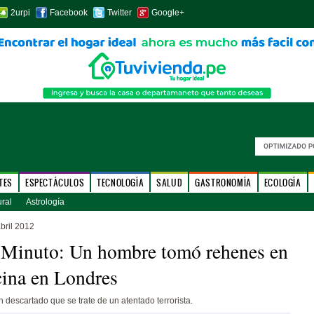
2urpi
Facebook
Twitter
Google+
TES
ESPECTÁCULOS
TECNOLOGÍA
SALUD
GASTRONOMÍA
ECOLOGÍA
ural
Astrología
bril 2012
 Minuto: Un hombre tomó rehenes en
cina en Londres
 descartado que se trate de un atentado terrorista.