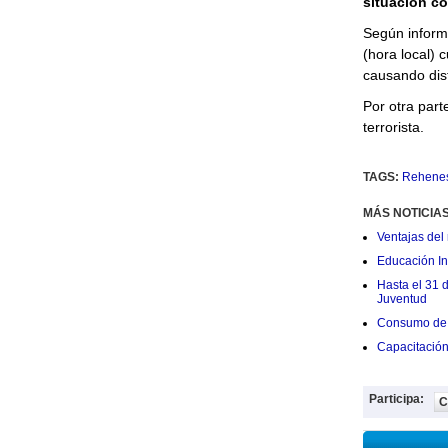
situación c
Según inform
(hora local) 
causando distu
Por otra part
terrorista.
TAGS:
Rehene
MÁS NOTICIA
Ventajas del 
Educación Ini
Hasta el 31 
Juventud
Consumo de 
Capacitació
Participa:
C