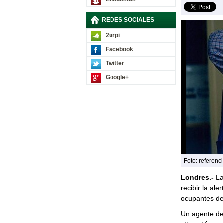
REDES SOCIALES
2urpi
Facebook
Twitter
Google+
Foto: referenci
Londres.-
La 
recibir la a
ocupantes de 
Un agente de