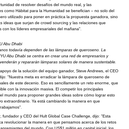
rtunidad de resolver desafíos del mundo real, y las
es como Hábitat para la Humanidad se benefician – no solo del
ero utilizado para poner en práctica la propuesta ganadora, sino
s ideas que surjan de crowd sourcing y las relaciones que
 con los líderes empresariales del mañana".
U Abu Dhabi
anos todavía dependen de las lámparas de queroseno. La
NYU Abu Dhabi se centra en crear una red de empresarios y
 venderán y repararán lámparas solares de manera sustentable.
apoyo de la solución del equipo ganador,
Steve Andrews
, el CEO
dijo: "Nuestra meta es erradicar la lámpara de queroseno de
inales de este decenio. Eso es sencillamente un reto enorme, que
ible con la innovación masiva. El competir los principales
del mundo para proponer grandes ideas sobre cómo lograr esto
vo extraordinario. Ya está cambiando la manera en que
rabajamos".
r
, fundador y CEO del Hult Global Case Challenge, dijo: "Esta
sca revolucionar la manera en que pensamos acerca de los retos
 apremiantes del mundo. Con
US$1
millón en capital inicial, los