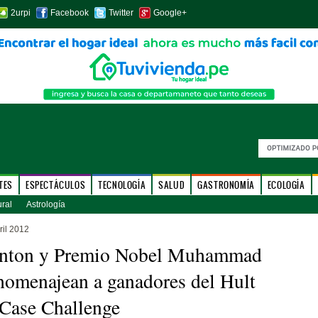
2urpi
Facebook
Twitter
Google+
TES
ESPECTÁCULOS
TECNOLOGÍA
SALUD
GASTRONOMÍA
ECOLOGÍA
ural
Astrología
ril 2012
linton y Premio Nobel Muhammad
omenajean a ganadores del Hult
Case Challenge