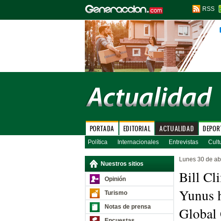
RSS
PORTADA
EDITORIAL
ACTUALIDAD
DEPOR
Política
Internacionales
Entrevistas
Cult
Lunes 30 de ab
Nuestros sitios
Bill C
Opinión
Yunus h
Turismo
Notas de prensa
Global 
Encuestas