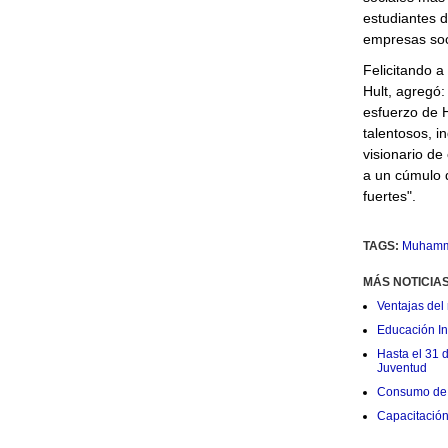
estudiantes d
empresas soc
Felicitando a
Hult, agregó:
esfuerzo de H
talentosos, i
visionario d
a un cúmulo 
fuertes".
TAGS:
Muhamm
MÁS NOTICIA
Ventajas del 
Educación Ini
Hasta el 31 
Juventud
Consumo de 
Capacitació