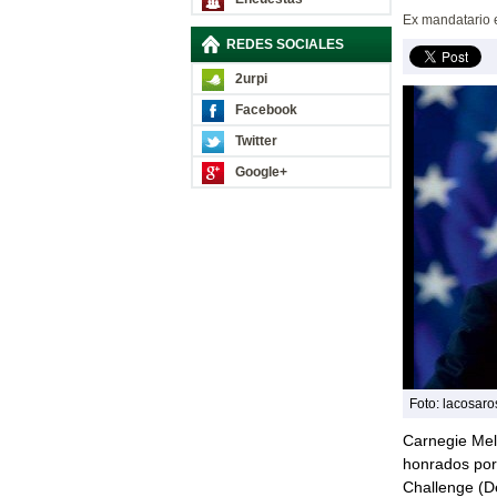
Ex mandatario 
REDES SOCIALES
2urpi
Facebook
Twitter
Google+
Foto: lacosar
Carnegie Mel
honrados por
Challenge (D