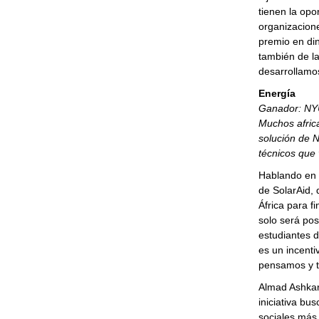
tienen la opo
organizacion
premio en din
también de la
desarrollamos
Energía
Ganador: NY
Muchos afric
solución de 
técnicos que
Hablando en 
de SolarAid, 
África para f
solo será pos
estudiantes 
es un incenti
pensamos y t
Almad Ashka
iniciativa bu
sociales más