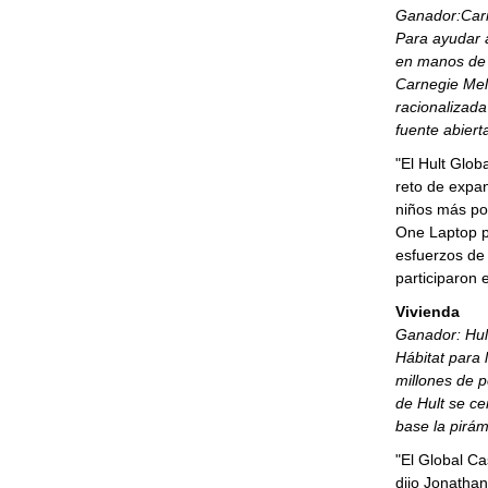
Ganador:
Car
Para ayudar 
en manos de 
Carnegie Mel
racionalizada
fuente abiert
"El Hult Glo
reto de expan
niños más po
One Laptop pe
esfuerzos de
participaron 
Vivienda
Ganador: Hult
Hábitat para 
millones de 
de Hult se ce
base la pirám
"El Global Ca
dijo
Jonathan