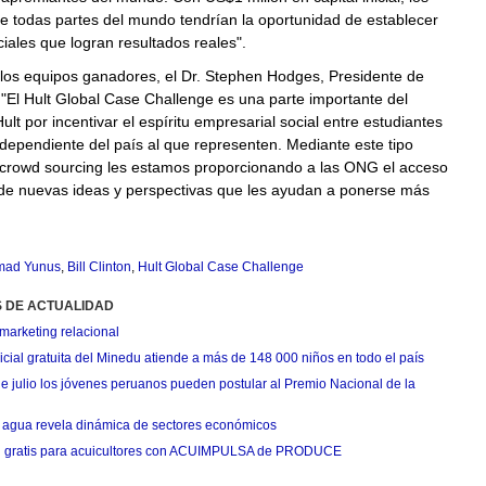
e todas partes del mundo tendrían la oportunidad de establecer
iales que logran resultados reales".
 los equipos ganadores, el Dr.
Stephen Hodges
, Presidente de
 "El Hult Global Case Challenge es una parte importante del
ult por incentivar el espíritu empresarial social entre estudiantes
ndependiente del país al que representen. Mediante este tipo
e crowd sourcing les estamos proporcionando a las ONG el acceso
de nuevas ideas y perspectivas que les ayudan a ponerse más
ad Yunus
,
Bill Clinton
,
Hult Global Case Challenge
S DE ACTUALIDAD
marketing relacional
cial gratuita del Minedu atiende a más de 148 000 niños en todo el país
de julio los jóvenes peruanos pueden postular al Premio Nacional de la
agua revela dinámica de sectores económicos
n gratis para acuicultores con ACUIMPULSA de PRODUCE