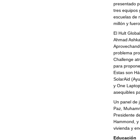
presentado po
tres equipos 
escuelas de 
millón y fuer
El Hult Globa
Ahmad Ashkar,
Aprovechando 
problema prop
Challenge atr
para propone
Estas son Háb
SolarAid (Ayu
y One Laptop
asequibles pa
Un panel de 
Paz
,
Muhamm
Presidente de
Hammond
, y
vivienda y en
Educación