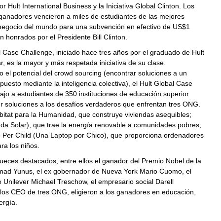
r Hult International Business y la Iniciativa Global Clinton. Los
ganadores vencieron a miles de estudiantes de las mejores
negocio del mundo para una subvención en efectivo de
US$1
on honrados por el Presidente Bill Clinton.
l Case Challenge, iniciado hace tres años por el graduado de Hult
 es la mayor y más respetada iniciativa de su clase.
el potencial del crowd sourcing (encontrar soluciones a un
uesto mediante la inteligencia colectiva), el Hult Global Case
ajo a estudiantes de 350 instituciones de educación superior
r soluciones a los desafíos verdaderos que enfrentan tres ONG.
itat para la Humanidad, que construye viviendas asequibles;
da Solar), que trae la energía renovable a comunidades pobres;
 Per Child (Una Laptop por Chico), que proporciona ordenadores
ra los niños.
jueces destacados, entre ellos el ganador
del Premio Nobel de la
ad Yunus
, el ex gobernador de
Nueva York Mario Cuomo
, el
 Unilever Michael Treschow, el empresario social
Darell
 los CEO de tres ONG, eligieron a los ganadores en educación,
ergía.