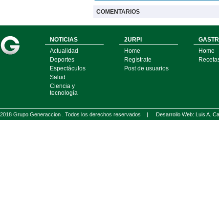
COMENTARIOS
NOTICIAS
2URPI
GASTR
Actualidad
Home
Home
Deportes
Regístrate
Receta
Espectáculos
Post de usuarios
Salud
Ciencia y
tecnología
2018 Grupo Generaccion . Todos los derechos reservados |
Desarrollo Web: Luis A.