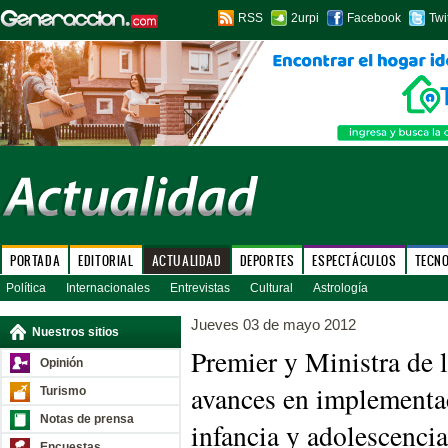
RSS
2urpi
Facebook
Twi
PORTADA
EDITORIAL
ACTUALIDAD
DEPORTES
ESPECTÁCULOS
TECN
Política
Internacionales
Entrevistas
Cultural
Astrología
Jueves 03 de mayo 2012
Nuestros sitios
Premier y Ministra de 
Opinión
avances en implementac
Turismo
Notas de prensa
infancia y adolescencia
Encuestas