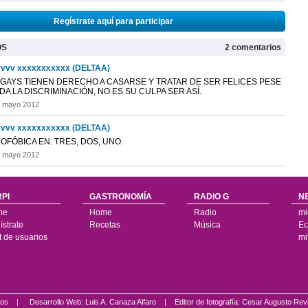
Regístrate aquí para participar
OS
2 comentarios
vvv xxxxxxxxxxx (DELTAA)
 GAYS TIENEN DERECHO A CASARSE Y TRATAR DE SER FELICES PESE
DA LA DISCRIMINACIÓN, NO ES SU CULPA SER ASÍ.
e mayo 2012
vvv xxxxxxxxxxx (DELTAA)
FÓBICA EN: TRES, DOS, UNO.
e mayo 2012
PI
GASTRONOMÍA
RADIO G
N
me
Home
Radio
mi
strate
Recetas
Música
Ec
t de usuarios
mi
ados |
Desarrollo Web: Luis A. Canaza Alfaro |
Editor de fotografía: Cesar Augusto Rev