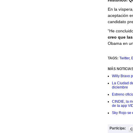
Histórico! Q
En la víspera
aceptación e
candidato pre
“He concluido
creo que la
Obama en una
TAGS:
Twitter
,
E
MÁS NOTICIA
Willy Bravo 
La Ciudad de 
diciembre
Estreno ofic
CINDIE, la me
de la app VI
Sky Rojo se 
Participa:
C