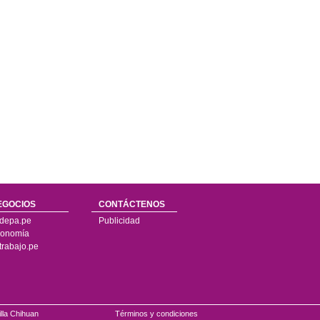
EGOCIOS
CONTÁCTENOS
depa.pe
Publicidad
onomía
trabajo.pe
illa Chihuan
Términos y condiciones