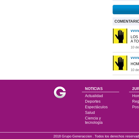
COMENTARI
vvvv
LOS
A TO
10 d
vvvv
HOMO
10 d
NOTICIAS
2UR
Actualidad
Ho
Deportes
Regí
Espectáculos
Pos
Salud
Ciencia y
tecnología
2018 Grupo Generaccion . Todos los derechos reserv