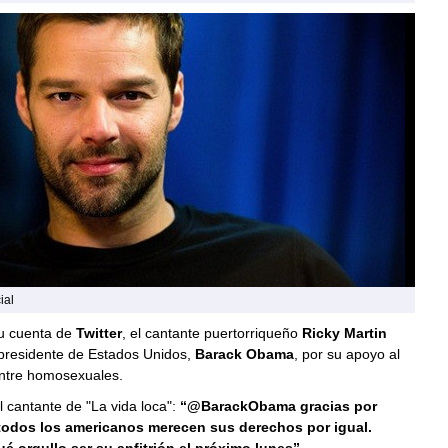
ial
su cuenta de
Twitter
, el cantante puertorriqueño
Ricky Martin
 presidente de Estados Unidos,
Barack Obama
, por su apoyo al
ntre homosexuales.
el cantante de "La vida loca":
“@BarackObama gracias por
 todos los americanos merecen sus derechos por igual.