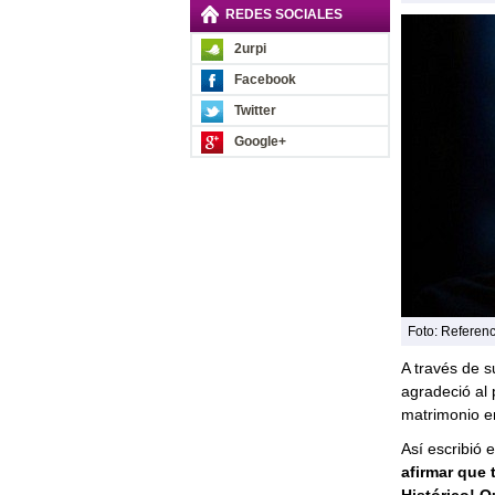
REDES SOCIALES
2urpi
Facebook
Twitter
Google+
Foto: Referenc
A través de 
agradeció al
matrimonio e
Así escribió 
afirmar que