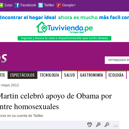
2urpi
Facebook
Twitter
Google+
TES
ESPECTÁCULOS
TECNOLOGÍA
SALUD
GASTRONOMÍA
ECOLOGÍA
e mayo 2012
artin celebró apoyo de Obama por
ntre homosexuales
ocer en su cuenta de Twitter.