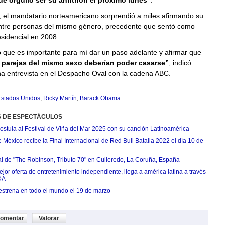
ué orgullo ser su anfitrión el próximo lunes”
.
, el mandatario norteamericano sorprendió a miles afirmando su
ntre personas del mismo género, precedente que sentó como
sidencial en 2008.
 que es importante para mí dar un paso adelante y afirmar que
s parejas del mismo sexo deberían poder casarse”
, indicó
 entrevista en el Despacho Oval con la cadena ABC.
stados Unidos
,
Ricky Martín
,
Barack Obama
S DE ESPECTÁCULOS
postula al Festival de Viña del Mar 2025 con su canción Latinoamérica
México recibe la Final Internacional de Red Bull Batalla 2022 el día 10 de
ial de "The Robinson, Tributo 70" en Culleredo, La Coruña, España
jor oferta de entretenimiento independiente, llega a américa latina a través
DA
estrena en todo el mundo el 19 de marzo
omentar
Valorar