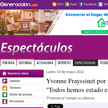
RSS
2urpi
Facebook
Twi
PORTADA
EDITORIAL
ACTUALIDAD
DEPORTES
ESPECTÁCULOS
TECN
Lunes 14 de mayo 2012
Nuestros sitios
Yvonne Frayssinet por
Opinión
"Todos hemos estado 
Turismo
Notas de prensa
"Francesca" rompe su silencio.
Encuestas