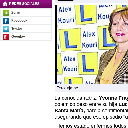
REDES SOCIALES
2urpi
Facebook
Twitter
Google+
Foto: aja.pe
La conocida actriz,
Yvonne Fray
polémico beso entre su hija
Luc
Santa María,
pareja sentimenta
asegurando que ese episodio “un
“Hemos estado enfermos todos,