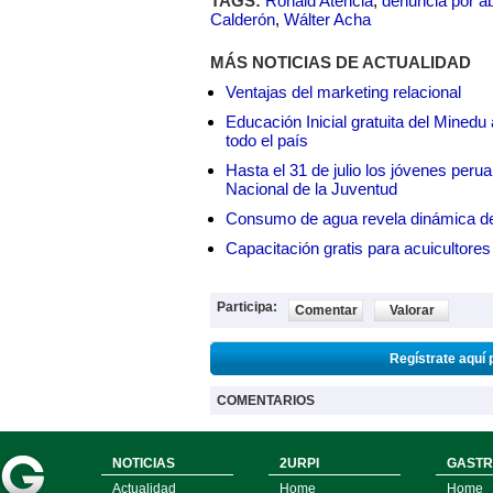
TAGS:
Ronald Atencia
,
denuncia por a
Calderón
,
Wálter Acha
MÁS NOTICIAS DE ACTUALIDAD
Ventajas del marketing relacional
Educación Inicial gratuita del Mined
todo el país
Hasta el 31 de julio los jóvenes peru
Nacional de la Juventud
Consumo de agua revela dinámica d
Capacitación gratis para acuicul
Participa:
Comentar
Valorar
Regístrate aquí 
COMENTARIOS
NOTICIAS
2URPI
GASTR
Actualidad
Home
Home