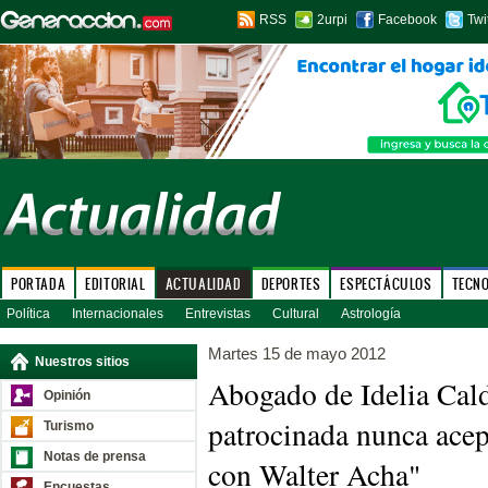
RSS
2urpi
Facebook
Twi
PORTADA
EDITORIAL
ACTUALIDAD
DEPORTES
ESPECTÁCULOS
TECN
Política
Internacionales
Entrevistas
Cultural
Astrología
Martes 15 de mayo 2012
Nuestros sitios
Abogado de Idelia Cal
Opinión
patrocinada nunca acep
Turismo
Notas de prensa
con Walter Acha"
Encuestas