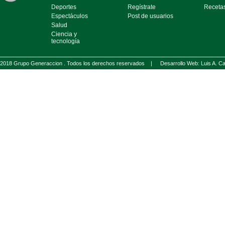
Deportes
Regístrate
Receta
Espectáculos
Post de usuarios
Salud
Ciencia y
tecnología
2018 Grupo Generaccion . Todos los derechos reservados |
Desarrollo Web: Luis A.