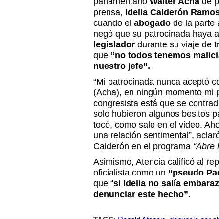
parlamentario
Walter Acha
de p
prensa,
Idelia Calderón Ramos
cuando el
abogado
de la parte
negó que su patrocinada haya a
legislador
durante su viaje de t
que
“no todos tenemos malici
nuestro jefe”.
“Mi patrocinada nunca aceptó co
(Acha), en ningún momento mi pa
congresista está que se contradic
solo hubieron algunos besitos pa
tocó, como sale en el video. Ah
una relación sentimental”, aclar
Calderón en el programa
“Abre l
Asimismo, Atencia calificó al r
oficialista como un
“pseudo Padr
que “
si Idelia no salía embara
denunciar este hecho”.