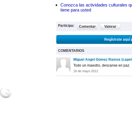
Conozca las actividades culturales qu
tiene para usted
Participa:
Comentar
Valorar
Regístrate aquí 
COMENTARIOS
Miguel Angel Gomez Ramos (capel
Todo un maestro, descanse en paz.
16 de mayo 2012
NOTICIAS
2URPI
GASTR
Actualidad
Home
Home
Deportes
Regístrate
Receta
Espectáculos
Post de usuarios
Salud
Ciencia y
tecnología