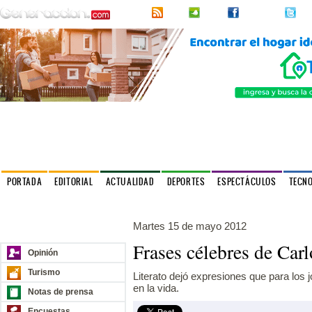
RSS
2urpi
Facebook
Twi
PORTADA
EDITORIAL
ACTUALIDAD
DEPORTES
ESPECTÁCULOS
TECN
Política
Internacionales
Entrevistas
Cultural
Astrología
Martes 15 de mayo 2012
Nuestros sitios
Frases célebres de Car
Opinión
Turismo
Literato dejó expresiones que para los
en la vida.
Notas de prensa
Encuestas