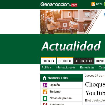
RSS
PORTADA
EDITORIAL
ACTUALIDAD
DEPOR
Política
Internacionales
Entrevistas
Cult
Jueves 17 de 
Nuestros sitios
Choque 
Opinión
YouTub
Turismo
Notas de prensa
El otro vehícul
Encuestas