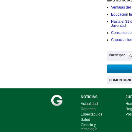
MÁS NOTICIA
Ventajas del 
Educación Ini
Hasta el 31 
Juventud
Consumo de 
Capacitació
Participa:
C
COMENTARI
NOTICIAS
2UR
Actualidad
Ho
Deportes
Regí
Espectáculos
Pos
Salud
Ciencia y
tecnología