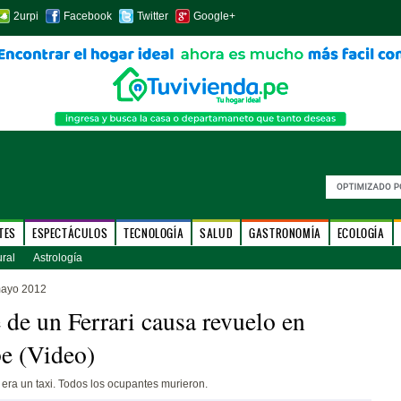
2urpi
Facebook
Twitter
Google+
TES
ESPECTÁCULOS
TECNOLOGÍA
SALUD
GASTRONOMÍA
ECOLOGÍA
ural
Astrología
mayo 2012
de un Ferrari causa revuelo en
e (Video)
o era un taxi. Todos los ocupantes murieron.