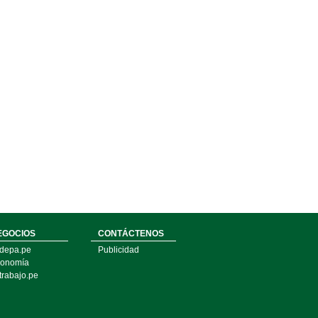
EGOCIOS
CONTÁCTENOS
depa.pe
Publicidad
onomía
trabajo.pe