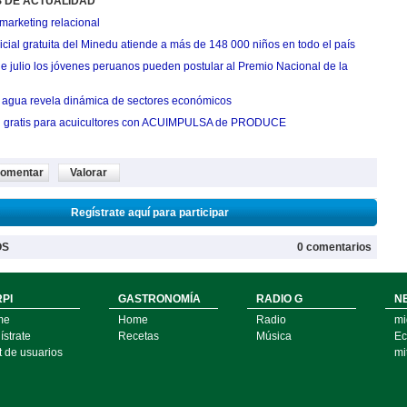
S DE ACTUALIDAD
marketing relacional
cial gratuita del Minedu atiende a más de 148 000 niños en todo el país
de julio los jóvenes peruanos pueden postular al Premio Nacional de la
agua revela dinámica de sectores económicos
n gratis para acuicultores con ACUIMPULSA de PRODUCE
omentar
Valorar
Regístrate aquí para participar
OS
0 comentarios
PI
GASTRONOMÍA
RADIO G
N
me
Home
Radio
mi
strate
Recetas
Música
Ec
t de usuarios
mi