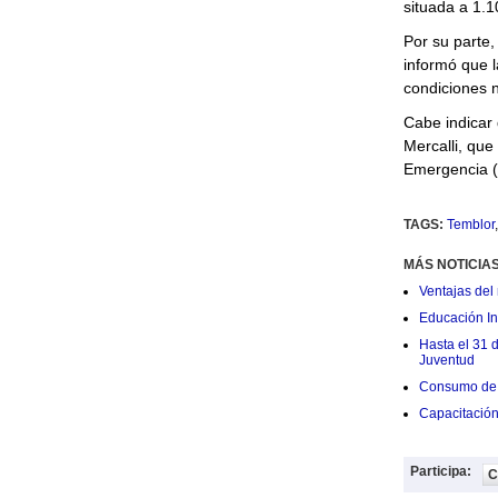
situada a 1.1
Por su parte,
informó que l
condiciones n
Cabe indicar 
Mercalli, que
Emergencia 
TAGS:
Temblor
MÁS NOTICIA
Ventajas del 
Educación Ini
Hasta el 31 
Juventud
Consumo de 
Capacitació
Participa:
C