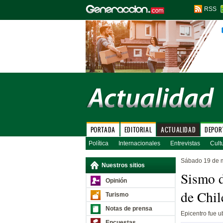
RSS
PORTADA
EDITORIAL
ACTUALIDAD
DEPOR
Política
Internacionales
Entrevistas
Cult
Sábado 19 de 
Nuestros sitios
Sismo d
Opinión
de Chil
Turismo
Notas de prensa
Epicentro fue u
Encuestas