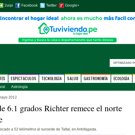
2urpi
Facebook
Twitter
Google+
TES
ESPECTÁCULOS
TECNOLOGÍA
SALUD
GASTRONOMÍA
ECOLOGÍA
ural
Astrología
mayo 2012
e 6.1 grados Richter remece el norte
e
bicado a 52 kilómetros al suroeste de Taltal, en Antofagasta.