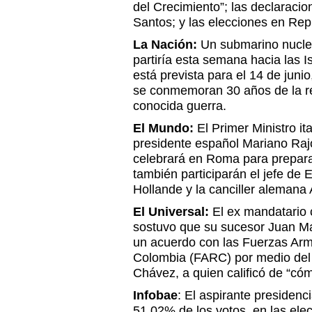
del Crecimiento”; las declaraci
Santos; y las elecciones en Re
La Nación:
Un submarino nuclea
partiría esta semana hacia las I
está prevista para el 14 de juni
se conmemoran 30 años de la re
conocida guerra.
El Mundo:
El Primer Ministro ita
presidente español Mariano Rajo
celebrará en Roma para prepar
también participarán el jefe de 
Hollande y la canciller alemana
El Universal:
El ex mandatario 
sostuvo que su sucesor Juan Man
un acuerdo con las Fuerzas Ar
Colombia (FARC) por medio del
Chávez, a quien calificó de “cómp
Infobae
: El aspirante presidenc
51,02% de los votos, en las ele