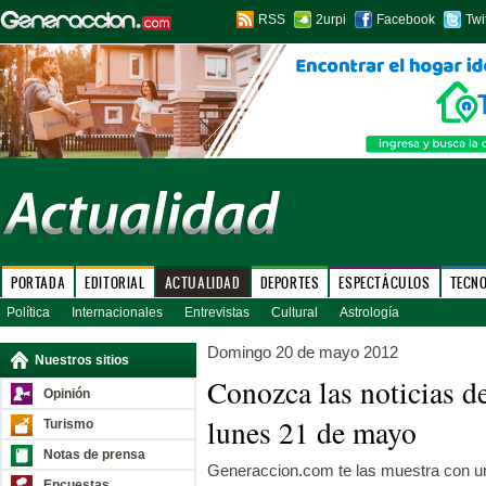
RSS
2urpi
Facebook
Twi
PORTADA
EDITORIAL
ACTUALIDAD
DEPORTES
ESPECTÁCULOS
TECN
Política
Internacionales
Entrevistas
Cultural
Astrología
Domingo 20 de mayo 2012
Nuestros sitios
Conozca las noticias d
Opinión
lunes 21 de mayo
Turismo
Notas de prensa
Generaccion.com te las muestra con un 
Encuestas