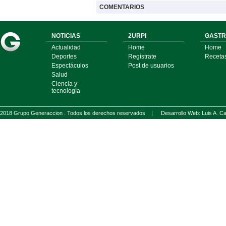
COMENTARIOS
NOTICIAS
2URPI
GASTR
Actualidad
Home
Home
Deportes
Regístrate
Receta
Espectáculos
Post de usuarios
Salud
Ciencia y
tecnología
2018 Grupo Generaccion . Todos los derechos reservados |
Desarrollo Web: Luis A.