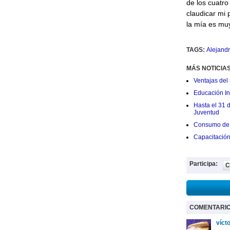
de los cuatro
claudicar mi 
la mía es muy
TAGS:
Alejandr
MÁS NOTICIA
Ventajas del 
Educación Ini
Hasta el 31 
Juventud
Consumo de 
Capacitació
Participa:
C
COMENTARI
víct