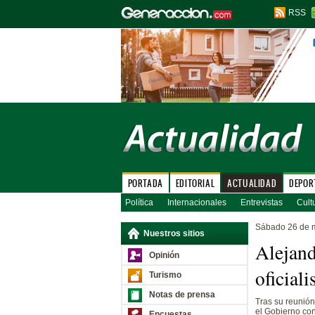
RSS
PORTADA
EDITORIAL
ACTUALIDAD
DEPOR
Política
Internacionales
Entrevistas
Cult
Sábado 26 de 
Nuestros sitios
Alejand
Opinión
oficial
Turismo
Notas de prensa
Tras su reunión
el Gobierno con
Encuestas