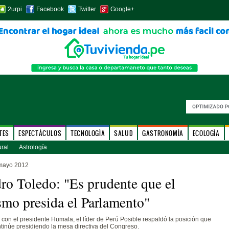
2urpi
Facebook
Twitter
Google+
TES
ESPECTÁCULOS
TECNOLOGÍA
SALUD
GASTRONOMÍA
ECOLOGÍA
ural
Astrología
mayo 2012
ro Toledo: "Es prudente que el
ismo presida el Parlamento"
 con el presidente Humala, el líder de Perú Posible respaldó la posición que
tinúe presidiendo la mesa directiva del Congreso.