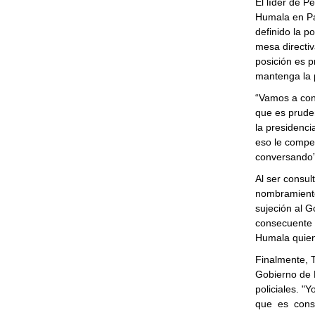
El líder de P
Humala en Pa
definido la po
mesa directiv
posición es p
mantenga la p
“Vamos a conv
que es prude
la presidenci
eso le compet
conversando”
Al ser consul
nombramiento 
sujeción al G
consecuente 
Humala quien 
Finalmente, 
Gobierno de 
policiales. "
que es conse