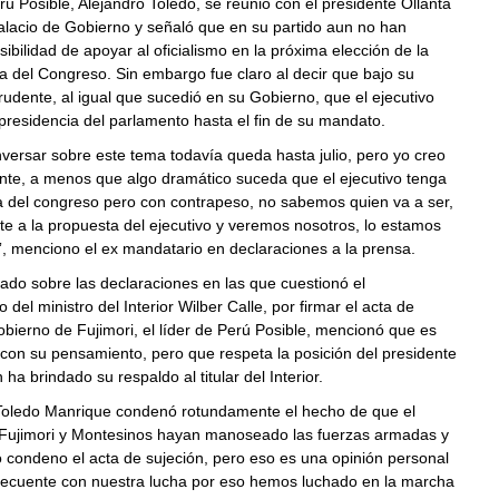
erú Posible, Alejandro Toledo, se reunió con el presidente Ollanta
lacio de Gobierno y señaló que en su partido aun no han
sibilidad de apoyar al oficialismo en la próxima elección de la
a del Congreso. Sin embargo fue claro al decir que bajo su
rudente, al igual que sucedió en su Gobierno, que el ejecutivo
residencia del parlamento hasta el fin de su mandato.
ersar sobre este tema todavía queda hasta julio, pero yo creo
nte, a menos que algo dramático suceda que el ejecutivo tenga
a del congreso pero con contrapeso, no sabemos quien va a ser,
e a la propuesta del ejecutivo y veremos nosotros, lo estamos
, menciono el ex mandatario en declaraciones a la prensa.
tado sobre las declaraciones en las que cuestionó el
del ministro del Interior Wilber Calle, por firmar el acta de
obierno de Fujimori, el líder de Perú Posible, mencionó que es
con su pensamiento, pero que respeta la posición del presidente
ha brindado su respaldo al titular del Interior.
Toledo Manrique condenó rotundamente el hecho de que el
Fujimori y Montesinos hayan manoseado las fuerzas armadas y
Yo condeno el acta de sujeción, pero eso es una opinión personal
cuente con nuestra lucha por eso hemos luchado en la marcha