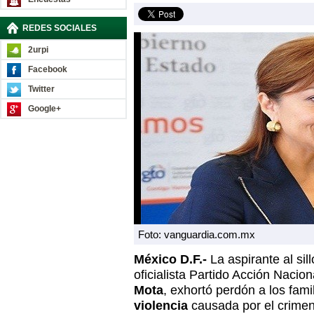
REDES SOCIALES
2urpi
Facebook
Twitter
Google+
Foto: vanguardia.com.mx
México D.F.-
La aspirante al sil
oficialista Partido Acción Nacio
Mota
, exhortó perdón a los fami
violencia
causada por el crimen 