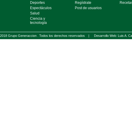
Deportes
Regístrate
Receta
Espectáculos
Post de usuarios
Salud
Ciencia y
tecnología
2018 Grupo Generaccion . Todos los derechos reservados |
Desarrollo Web: Luis A.