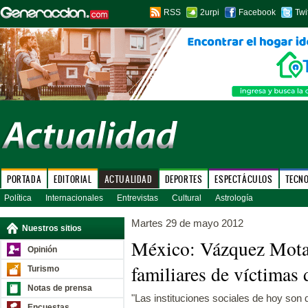
RSS
2urpi
Facebook
Twi
PORTADA
EDITORIAL
ACTUALIDAD
DEPORTES
ESPECTÁCULOS
TECN
Política
Internacionales
Entrevistas
Cultural
Astrología
Martes 29 de mayo 2012
Nuestros sitios
México: Vázquez Mota 
Opinión
familiares de víctimas 
Turismo
Notas de prensa
"Las instituciones sociales de hoy son 
Encuestas