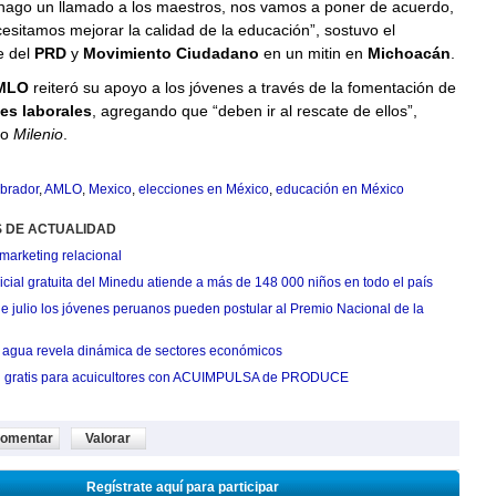
hago un llamado a los maestros, nos vamos a poner de acuerdo,
esitamos mejorar la calidad de la educación”, sostuvo el
e del
PRD
y
Movimiento Ciudadano
en un mitin en
Michoacán
.
MLO
reiteró su apoyo a los jóvenes a través de la fomentación de
es laborales
, agregando que “deben ir al rescate de ellos”,
io
Milenio
.
brador
,
AMLO
,
Mexico
,
elecciones en México
,
educación en México
S DE ACTUALIDAD
marketing relacional
cial gratuita del Minedu atiende a más de 148 000 niños en todo el país
de julio los jóvenes peruanos pueden postular al Premio Nacional de la
agua revela dinámica de sectores económicos
n gratis para acuicultores con ACUIMPULSA de PRODUCE
omentar
Valorar
Regístrate aquí para participar