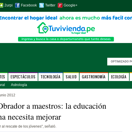
2urpi
Facebook
Twitter
Google+
TES
ESPECTÁCULOS
TECNOLOGÍA
SALUD
GASTRONOMÍA
ECOLOGÍA
ural
Astrología
junio 2012
brador a maestros: la educación
a necesita mejorar
 al rescate de los jóvenes", señaló.