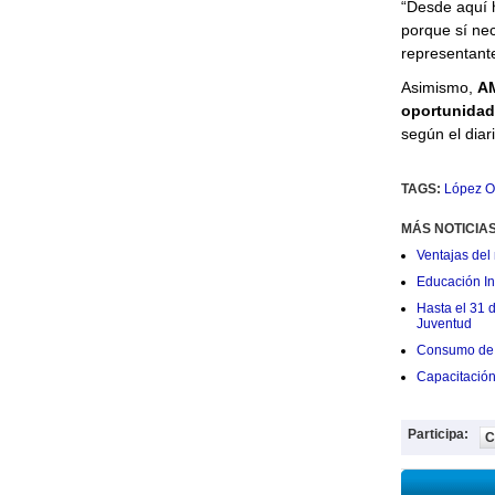
“Desde aquí 
porque sí nec
representant
Asimismo,
A
oportunidad
según el diar
TAGS:
López O
MÁS NOTICIA
Ventajas del 
Educación Ini
Hasta el 31 
Juventud
Consumo de 
Capacitació
Participa:
C