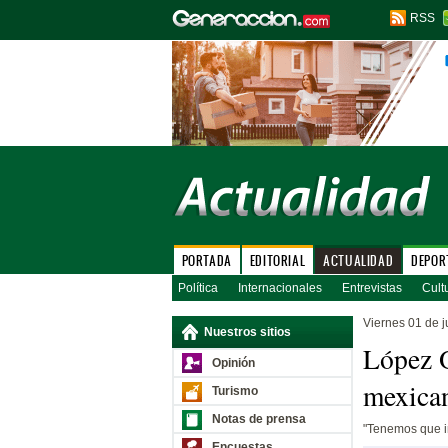
RSS
PORTADA
EDITORIAL
ACTUALIDAD
DEPOR
Política
Internacionales
Entrevistas
Cult
Viernes 01 de 
Nuestros sitios
López O
Opinión
mexican
Turismo
Notas de prensa
"Tenemos que ir
Encuestas