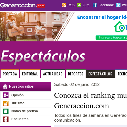
RSS
2urpi
Facebook
Twi
PORTADA
EDITORIAL
ACTUALIDAD
DEPORTES
ESPECTÁCULOS
TECN
Sábado 02 de junio 2012
Nuestros sitios
Conozca el ranking mus
Opinión
Generaccion.com
Turismo
Notas de prensa
Todos los fines de semana en Generac
Encuestas
comunicación.