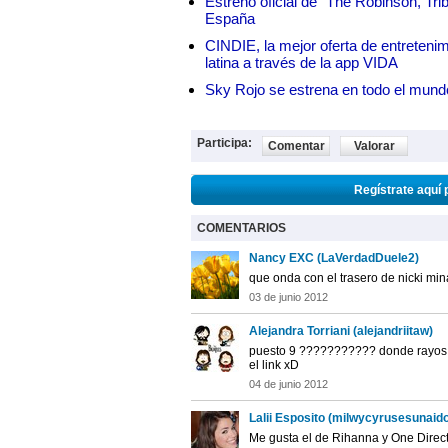
Estreno oficial de "The Robinson, Tri
España
CINDIE, la mejor oferta de entretenim
latina a través de la app VIDA
Sky Rojo se estrena en todo el mund
Participa:
Comentar
Valorar
Regístrate aquí 
COMENTARIOS
Nancy EXC (LaVerdadDuele2)
que onda con el trasero de nicki
03 de junio 2012
Alejandra Torriani (alejandriitaw)
puesto 9 ??????????? donde rayos 
el link xD
04 de junio 2012
Lalii Esposito (milwycyrusesunaido
Me gusta el de Rihanna y One Direct