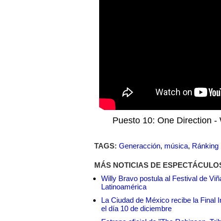
Puesto 10: One Direction -
TAGS:
Generacción
,
música
,
Ránking
MÁS NOTICIAS DE ESPECTÁCULO
Willy Bravo postula al Festival de Vi
Latinoamérica
La Ciudad de México recibe la Final I
el día 10 de diciembre