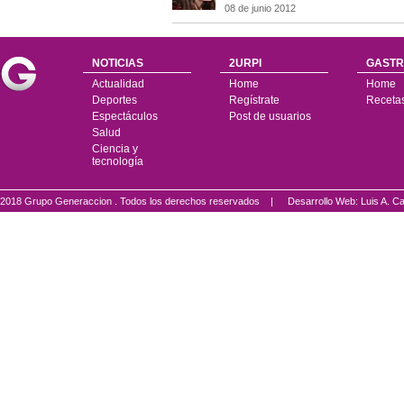
08 de junio 2012
NOTICIAS
2URPI
GASTR
Actualidad
Home
Home
Deportes
Regístrate
Receta
Espectáculos
Post de usuarios
Salud
Ciencia y
tecnología
2018 Grupo Generaccion . Todos los derechos reservados |
Desarrollo Web: Luis A.