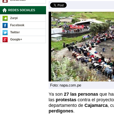
REDES SOCIALES
2urpi
Facebook
Twitter
Google+
Foto: napa.com.pe
Ya son
27 las personas
que ha
las
protestas
contra el proyect
departamento de
Cajamarca
, c
perdigones
.