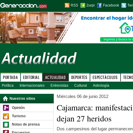
RSS
2urpi
Facebook
Twi
PORTADA
EDITORIAL
ACTUALIDAD
DEPORTES
ESPECTÁCULOS
TECN
Política
Internacionales
Entrevistas
Cultural
Astrología
Miércoles 06 de junio 2012
Nuestros sitios
Cajamarca: manifestac
Opinión
dejan 27 heridos
Turismo
Notas de prensa
Dos campesinos del lugar permanecen
Encuestas