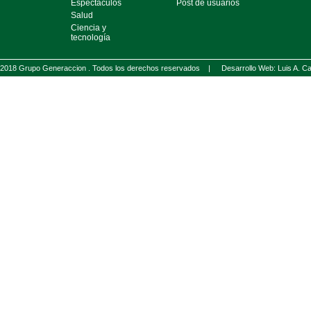
Espectáculos
Post de usuarios
Salud
Ciencia y
tecnología
2018 Grupo Generaccion . Todos los derechos reservados |
Desarrollo Web: Luis A.