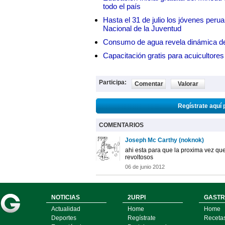
todo el país
Hasta el 31 de julio los jóvenes peru
Nacional de la Juventud
Consumo de agua revela dinámica d
Capacitación gratis para acuicul
Participa:
Comentar
Valorar
Regístrate aquí 
COMENTARIOS
Joseph Mc Carthy (noknok)
ahi esta para que la proxima vez que
revoltosos
06 de junio 2012
NOTICIAS
2URPI
GASTR
Actualidad
Home
Home
Deportes
Regístrate
Receta