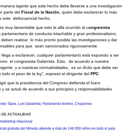
manera tajante que este hecho debe llevarse a una investigación
r parte del
Fiscal de la Nación
, quien debe esclarecer lo más
e este delincuencial hecho.
s muy lamentable que esto le allá ocurrido al c
ongresista
 parlamentario de conducta intachable y gran profesionalismo;
e deben realizar lo más pronto posible las investigaciones y dar
onsables para que sean sancionados rigurosamente.
e llega a esclarecer, cualquier parlamentario está expuesto a ser
como el congresista Galarreta. Esto, de acuerdo a nuestra
vigente y a nuestras normatividades, es un ilícito que debe ser
 todo el peso de la ley”, expresó el dirigente del
PPC
.
gió que la presidencia del Congreso defienda el fuero
 y se actué de acuerdo a sus principios y responsabilidades.
ando Tapia
,
Luis Galarreta
,
Parlamento Andino
,
Chuponeo
S DE ACTUALIDAD
marketing relacional
cial gratuita del Minedu atiende a más de 148 000 niños en todo el país