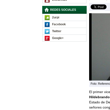
REDES SOCIALES
2urpi
Facebook
Twitter
Google+
Foto: Referenc
El primer vic
Hildebrando
Estado de Der
señores cong