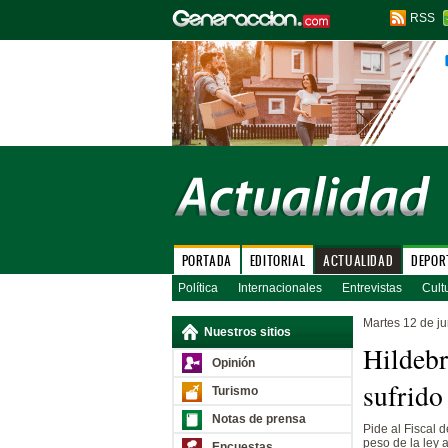
RSS
PORTADA
EDITORIAL
ACTUALIDAD
DEPOR
Política
Internacionales
Entrevistas
Cult
Martes 12 de j
Nuestros sitios
Hildebr
Opinión
sufrido
Turismo
Notas de prensa
Pide al Fiscal 
peso de la ley 
Encuestas