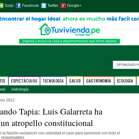
2urpi
Facebook
Twitter
Google+
TES
ESPECTÁCULOS
TECNOLOGÍA
SALUD
GASTRONOMÍA
ECOLOGÍA
ural
Astrología
unio 2012
ando Tapia: Luis Galarreta ha
 un atropello constitucional
de la Nación esclarecer con celeridad el caso para sancionar con todo el
a responsables.