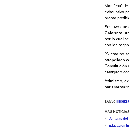
Manifestó de 
exhaustiva po
pronto posibl
Sostuvo que e
Galarreta, u
n
por lo cual s
con los resp
“Si esto no s
atropellado 
Constitución 
castigado con
Asimismo, exi
parlamentario
TAGS:
Hildebr
MÁS NOTICIA
Ventajas del 
Educación Ini