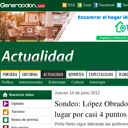
RSS
2urpi
Facebook
Twi
PORTADA
EDITORIAL
ACTUALIDAD
DEPORTES
ESPECTÁCULOS
TECN
Política
Internacionales
Entrevistas
Cultural
Astrología
Jueves 14 de junio 2012
Nuestros sitios
Sondeo: López Obrador
Opinión
lugar por casi 4 punto
Turismo
Notas de prensa
Peña Nieto sigue liderando las preferen
Encuestas