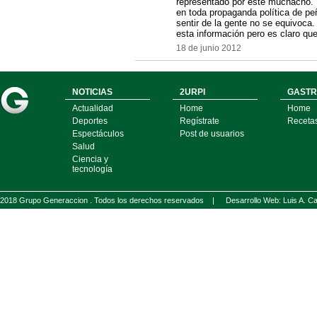
representado por este muchacho. B
en toda propaganda política de pe
sentir de la gente no se equivoca.
esta información pero es claro qu
18 de junio 2012
NOTICIAS
2URPI
GASTR
Actualidad
Home
Home
Deportes
Regístrate
Receta
Espectáculos
Post de usuarios
Salud
Ciencia y
tecnología
2018 Grupo Generaccion . Todos los derechos reservados |
Desarrollo Web: Luis A.